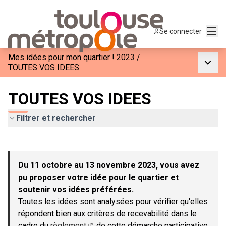
Menu
Se connecter
Mes idées pour mon quartier ! 2023
/
Menu p
TOUTES VOS IDEES
TOUTES VOS IDEES
Filtrer et rechercher
Passer la carte
Leaflet
|
©
OpenStreetMap
contributors
L'élément suivant est une carte qui présente les éléments de c
+
Du 11 octobre au 13 novembre 2023, vous avez
−
pu proposer votre idée pour le quartier et
soutenir vos idées préférées.
Toutes les idées sont analysées pour vérifier qu'elles
répondent bien aux critères de recevabilité dans le
cadre du
règlement
de cette démarche participative.