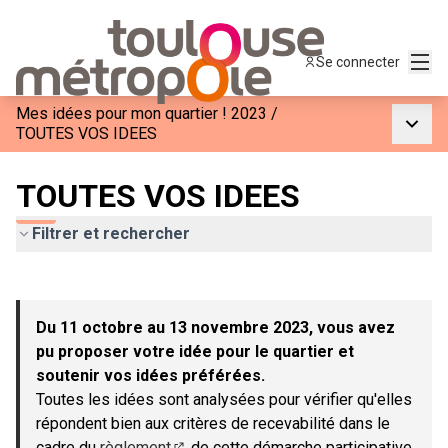
Menu
Se connecter
Mes idées pour mon quartier ! 2023
/
Menu p
TOUTES VOS IDEES
TOUTES VOS IDEES
Filtrer et rechercher
Passer la carte
Leaflet
|
©
OpenStreetMap
contributors
L'élément suivant est une carte qui présente les éléments de c
+
Du 11 octobre au 13 novembre 2023, vous avez
−
pu proposer votre idée pour le quartier et
soutenir vos idées préférées.
Toutes les idées sont analysées pour vérifier qu'elles
répondent bien aux critères de recevabilité dans le
cadre du
règlement
de cette démarche participative.