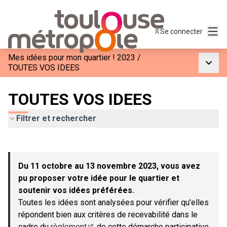
Menu
Se connecter
Mes idées pour mon quartier ! 2023
/
Menu p
TOUTES VOS IDEES
TOUTES VOS IDEES
Filtrer et rechercher
Passer la carte
Leaflet
|
©
OpenStreetMap
contributors
L'élément suivant est une carte qui présente les éléments de c
+
Du 11 octobre au 13 novembre 2023, vous avez
−
pu proposer votre idée pour le quartier et
soutenir vos idées préférées.
Toutes les idées sont analysées pour vérifier qu'elles
répondent bien aux critères de recevabilité dans le
cadre du
règlement
de cette démarche participative.