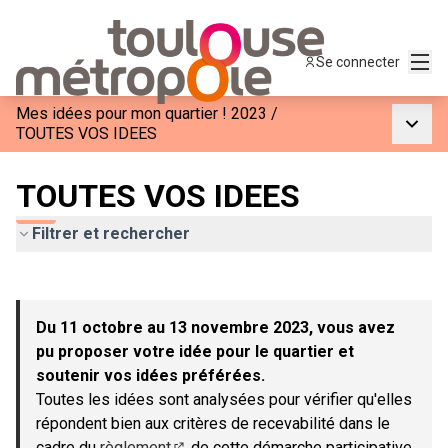
Menu
Se connecter
Mes idées pour mon quartier ! 2023
/
Menu p
TOUTES VOS IDEES
TOUTES VOS IDEES
Filtrer et rechercher
Passer la carte
Leaflet
|
©
OpenStreetMap
contributors
L'élément suivant est une carte qui présente les éléments de c
+
Du 11 octobre au 13 novembre 2023, vous avez
−
pu proposer votre idée pour le quartier et
soutenir vos idées préférées.
Toutes les idées sont analysées pour vérifier qu'elles
répondent bien aux critères de recevabilité dans le
cadre du
règlement
de cette démarche participative.