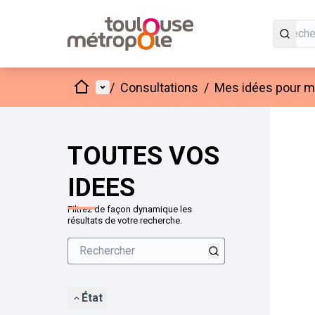
Accueil
Menu principal
/
Consultations
/
Mes idées pour mo
Passer
L'élément
+
−
TOUTES VOS
IDEES
Filtrez de façon dynamique les
résultats de votre recherche.
État