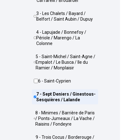
Caffarelli / Brouardel
3 - Les Chalets / Bayard /
Belfort / Saint Aubin / Dupuy
4 - Lapujade / Bonnefoy /
Périole / Marengo / La
Colonne
5 - Saint-Michel / Saint-Agne /
Empalot / Le Busca / Ile du
Ramier / Monplaisir
6 - Saint-Cyprien
7 - Sept Deniers / Ginestous-
Sesquières / Lalande
8 - Minimes / Barrière de Paris
/ Ponts-Jumeaux / La Vache /
Raisins / Fondeyre
9 - Trois Cocus / Borderouge /