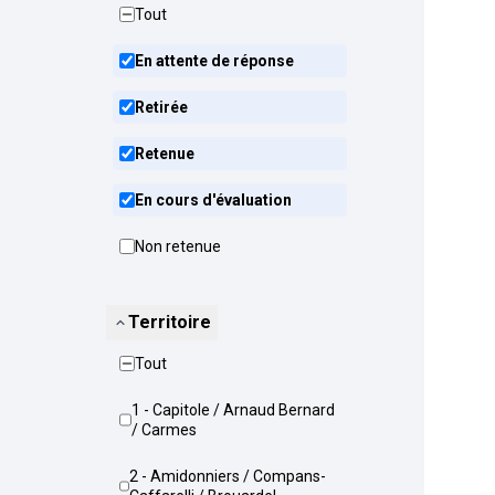
Tout
En attente de réponse
Retirée
Retenue
En cours d'évaluation
Non retenue
Territoire
Tout
1 - Capitole / Arnaud Bernard
/ Carmes
2 - Amidonniers / Compans-