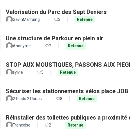
Valorisation du Parc des Sept Deniers
GavinMarfaing
3
Retenue
Une structure de Parkour en plein air
Anonyme
2
Retenue
STOP AUX MOUSTIQUES, PASSONS AUX PIEG
sylvie
5
Retenue
Sécuriser les stationnements vélos place JOB 
2 Pieds 2 Roues
8
Retenue
Réinstaller des toilettes publiques a proximité
Françoise
2
Retenue