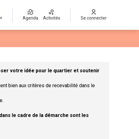
 +
Agenda
Activités
Se connecter
Leaflet
|
©
OpenStreetMap
contributors
mme des points de carte. L'élément peut être utilisé avec un lect
er votre idée pour le quartier et soutenir
ent bien aux critères de recevabilité dans le
e.
t dans le cadre de la démarche sont les