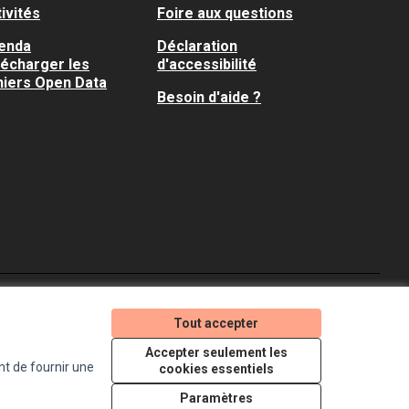
ivités
Foire aux questions
enda
Déclaration
lécharger les
d'accessibilité
hiers Open Data
Besoin d'aide ?
Je participe ! sur X
Je participe ! sur Faceboo
Je participe ! sur In
Tout accepter
(Lien externe)
(Lien externe)
(Lien externe)
Accepter seulement les
nt de fournir une
cookies essentiels
Licence Creative Comm
(Lien externe)
Paramètres