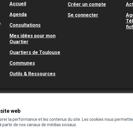
Accueil
Créer un compte
Act
Agenda
Se connecter
Ag
Té
.
Consultations
fic
Mes idées pour mon
Quartier
Quartiers de Toulouse
Communes
Outils & Ressources
 site web
iorer la performance et les contenus du site. Les cookies nous permette
 à partir de nos canaux de médias sociaux.