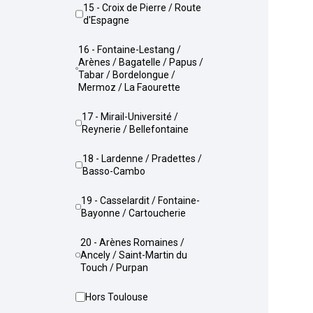
15 - Croix de Pierre / Route
d'Espagne
16 - Fontaine-Lestang /
Arènes / Bagatelle / Papus /
Tabar / Bordelongue /
Mermoz / La Faourette
17 - Mirail-Université /
Reynerie / Bellefontaine
18 - Lardenne / Pradettes /
Basso-Cambo
19 - Casselardit / Fontaine-
Bayonne / Cartoucherie
20 - Arènes Romaines /
Ancely / Saint-Martin du
Touch / Purpan
Hors Toulouse