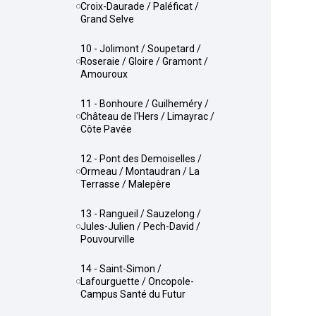
Croix-Daurade / Paléficat /
Grand Selve
10 - Jolimont / Soupetard /
Roseraie / Gloire / Gramont /
Amouroux
11 - Bonhoure / Guilheméry /
Château de l'Hers / Limayrac /
Côte Pavée
12 - Pont des Demoiselles /
Ormeau / Montaudran / La
Terrasse / Malepère
13 - Rangueil / Sauzelong /
Jules-Julien / Pech-David /
Pouvourville
14 - Saint-Simon /
Lafourguette / Oncopole-
Campus Santé du Futur