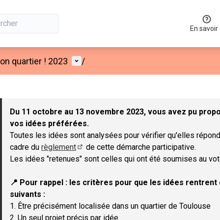
En savoir
Menu utilisateur
n quartier ! 2023
/
 la carte
 suivant est une carte qui présente les éléments de cette page co
Du 11 octobre au 13 novembre 2023, vous avez pu propos
vos idées préférées.
Toutes les idées sont analysées pour vérifier qu'elles répond
cadre du
règlement
de cette démarche participative.
(Lien externe)
Les idées "retenues" sont celles qui ont été soumises au vot
📍 Pour rappel : les critères pour que les idées rentren
suivants :
1. Être précisément localisée dans un quartier de Toulouse
2. Un seul projet précis par idée