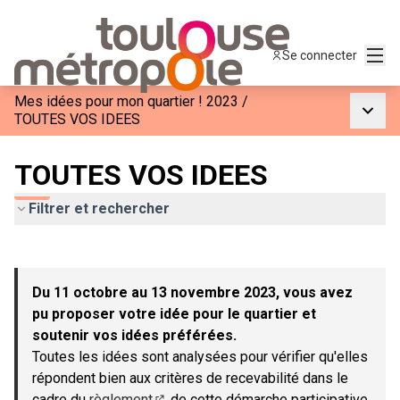
Menu
Se connecter
Mes idées pour mon quartier ! 2023
/
Menu p
TOUTES VOS IDEES
TOUTES VOS IDEES
Filtrer et rechercher
Passer la carte
Leaflet
|
©
OpenStreetMap
contributors
L'élément suivant est une carte qui présente les éléments de c
+
Du 11 octobre au 13 novembre 2023, vous avez
−
pu proposer votre idée pour le quartier et
soutenir vos idées préférées.
Toutes les idées sont analysées pour vérifier qu'elles
répondent bien aux critères de recevabilité dans le
cadre du
règlement
de cette démarche participative.