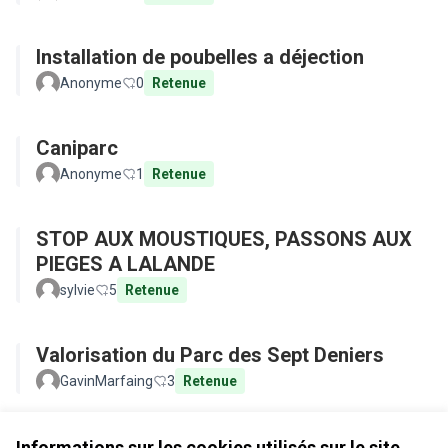
Installation de poubelles a déjection
Anonyme
0
Retenue
Caniparc
Anonyme
1
Retenue
STOP AUX MOUSTIQUES, PASSONS AUX
PIEGES A LALANDE
sylvie
5
Retenue
Valorisation du Parc des Sept Deniers
GavinMarfaing
3
Retenue
Voir toutes les propositions retirées
Informations sur les cookies utilisés sur le site