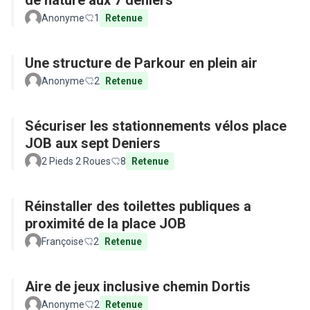
de nature aux 7 deniers
Anonyme
1
Retenue
Une structure de Parkour en plein air
Anonyme
2
Retenue
Sécuriser les stationnements vélos place
JOB aux sept Deniers
2 Pieds 2 Roues
8
Retenue
Réinstaller des toilettes publiques a
proximité de la place JOB
Françoise
2
Retenue
Aire de jeux inclusive chemin Dortis
Anonyme
2
Retenue