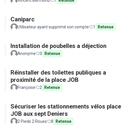
Vincent Bermond
1
Retenue
Caniparc
Utilisateur ayant supprimé son compte
1
Retenue
Installation de poubelles a déjection
Anonyme
0
Retenue
Réinstaller des toilettes publiques a
proximité de la place JOB
Françoise
2
Retenue
Sécuriser les stationnements vélos place
JOB aux sept Deniers
2 Pieds 2 Roues
8
Retenue