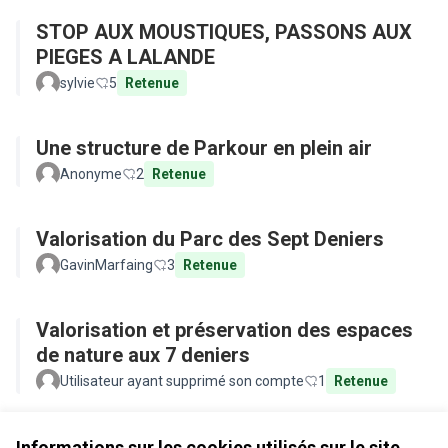
STOP AUX MOUSTIQUES, PASSONS AUX
PIEGES A LALANDE
sylvie
5
Retenue
Une structure de Parkour en plein air
Anonyme
2
Retenue
Valorisation du Parc des Sept Deniers
GavinMarfaing
3
Retenue
Valorisation et préservation des espaces
de nature aux 7 deniers
Utilisateur ayant supprimé son compte
1
Retenue
Voir toutes les propositions retirées
Informations sur les cookies utilisés sur le site