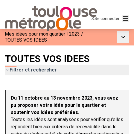
Menu
Se connecter
Mes idées pour mon quartier ! 2023
/
Menu p
TOUTES VOS IDEES
TOUTES VOS IDEES
Filtrer et rechercher
Passer la carte
Leaflet
|
©
OpenStreetMap
contributors
L'élément suivant est une carte qui présente les éléments de c
+
Du 11 octobre au 13 novembre 2023, vous avez
−
pu proposer votre idée pour le quartier et
soutenir vos idées préférées.
Toutes les idées sont analysées pour vérifier qu'elles
répondent bien aux critères de recevabilité dans le
cadre du
règlement
de cette démarche participative.