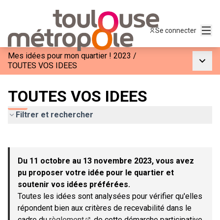
Menu
Se connecter
Mes idées pour mon quartier ! 2023
/
Menu p
TOUTES VOS IDEES
TOUTES VOS IDEES
Filtrer et rechercher
Passer la carte
Leaflet
|
©
OpenStreetMap
contributors
L'élément suivant est une carte qui présente les éléments de c
+
Du 11 octobre au 13 novembre 2023, vous avez
−
pu proposer votre idée pour le quartier et
soutenir vos idées préférées.
Toutes les idées sont analysées pour vérifier qu'elles
répondent bien aux critères de recevabilité dans le
cadre du
règlement
de cette démarche participative.