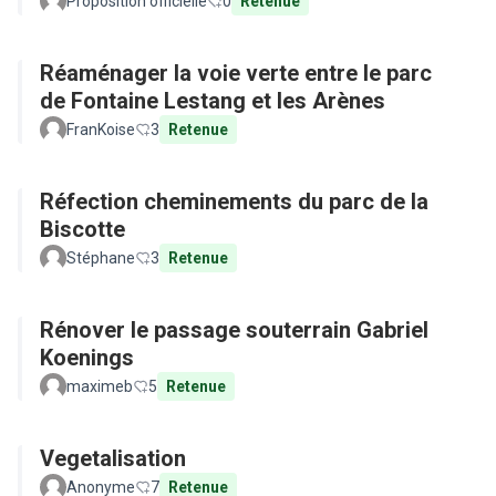
Proposition officielle
0
Retenue
Réaménager la voie verte entre le parc
de Fontaine Lestang et les Arènes
FranKoise
3
Retenue
Réfection cheminements du parc de la
Biscotte
Stéphane
3
Retenue
Rénover le passage souterrain Gabriel
Koenings
maximeb
5
Retenue
Vegetalisation
Anonyme
7
Retenue