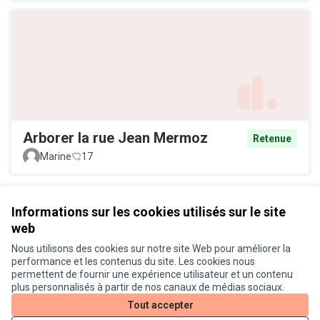
Arborer la rue Jean Mermoz
Retenue
Marine
17
Voir toutes les propositions retirées
Informations sur les cookies utilisés sur le site
web
Nous utilisons des cookies sur notre site Web pour améliorer la
Conditions d'utilisation
performance et les contenus du site. Les cookies nous
Paramètres des cookies
permettent de fournir une expérience utilisateur et un contenu
Je participe ! sur X
Je participe ! sur Facebook
Je participe ! sur Instagram
plus personnalisés à partir de nos canaux de médias sociaux.
(Lien externe)
(Lien externe)
(Lien externe)
Tout accepter