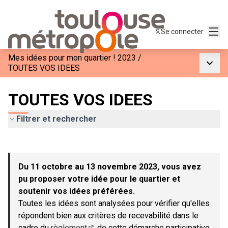
Menu
Se connecter
Mes idées pour mon quartier ! 2023
/
Menu p
TOUTES VOS IDEES
TOUTES VOS IDEES
Filtrer et rechercher
Passer la carte
Leaflet
|
©
OpenStreetMap
contributors
L'élément suivant est une carte qui présente les éléments de c
+
Du 11 octobre au 13 novembre 2023, vous avez
−
pu proposer votre idée pour le quartier et
soutenir vos idées préférées.
Toutes les idées sont analysées pour vérifier qu'elles
répondent bien aux critères de recevabilité dans le
cadre du
règlement
de cette démarche participative.