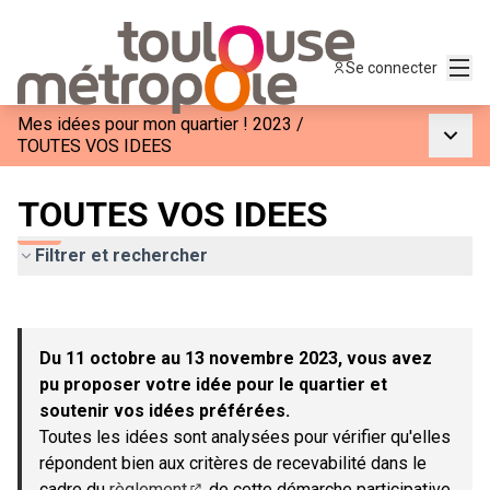
Menu
Se connecter
Mes idées pour mon quartier ! 2023
/
Menu p
TOUTES VOS IDEES
TOUTES VOS IDEES
Filtrer et rechercher
Passer la carte
Leaflet
|
©
OpenStreetMap
contributors
L'élément suivant est une carte qui présente les éléments de c
+
Du 11 octobre au 13 novembre 2023, vous avez
−
pu proposer votre idée pour le quartier et
soutenir vos idées préférées.
Toutes les idées sont analysées pour vérifier qu'elles
répondent bien aux critères de recevabilité dans le
cadre du
règlement
de cette démarche participative.