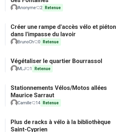
des Fontaines
Anonyme
2
Retenue
Créer une rampe d'accès vélo et piéton
dans l'impasse du lavoir
BrunoCh
0
Retenue
Végétaliser le quartier Bourrassol
MLJ
1
Retenue
Stationnements Vélos/Motos allées
Maurice Sarraut
Camille
14
Retenue
Plus de racks à vélo à la bibliothèque
Saint-Cyprien