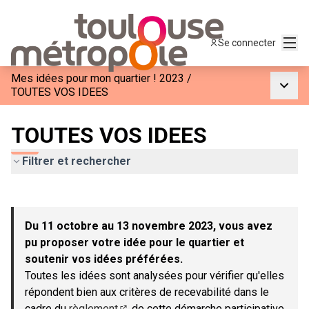
Menu
Se connecter
Mes idées pour mon quartier ! 2023
/
Menu p
TOUTES VOS IDEES
TOUTES VOS IDEES
Filtrer et rechercher
Passer la carte
Leaflet
|
©
OpenStreetMap
contributors
L'élément suivant est une carte qui présente les éléments de c
+
Du 11 octobre au 13 novembre 2023, vous avez
−
pu proposer votre idée pour le quartier et
soutenir vos idées préférées.
Toutes les idées sont analysées pour vérifier qu'elles
répondent bien aux critères de recevabilité dans le
cadre du
règlement
de cette démarche participative.