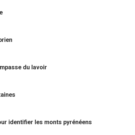
e
prien
impasse du lavoir
taines
pour identifier les monts pyrénéens