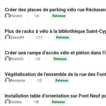
Créer des places de parking vélo rue Réclusan
Floriane
6
Retenue
Plus de racks à vélo à la bibliothèque Saint-Cy
Zazou99
11
Retenue
Créer une rampe d'accès vélo et piéton dans l'
BrunoCh
0
Retenue
Végétalisation de l'ensemble de la rue des Fon
Anonyme
2
Retenue
Installation table d’orientation sur Pont Neuf 
Occitou
8
Retenue