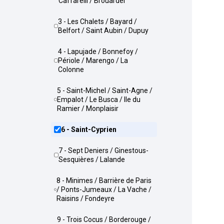
Caffarelli / Brouardel
3 - Les Chalets / Bayard /
Belfort / Saint Aubin / Dupuy
4 - Lapujade / Bonnefoy /
Périole / Marengo / La
Colonne
5 - Saint-Michel / Saint-Agne /
Empalot / Le Busca / Ile du
Ramier / Monplaisir
6 - Saint-Cyprien
7 - Sept Deniers / Ginestous-
Sesquières / Lalande
8 - Minimes / Barrière de Paris
/ Ponts-Jumeaux / La Vache /
Raisins / Fondeyre
9 - Trois Cocus / Borderouge /