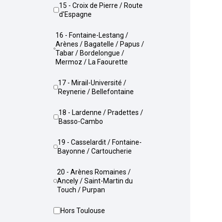
15 - Croix de Pierre / Route
d'Espagne
16 - Fontaine-Lestang /
Arènes / Bagatelle / Papus /
Tabar / Bordelongue /
Mermoz / La Faourette
17 - Mirail-Université /
Reynerie / Bellefontaine
18 - Lardenne / Pradettes /
Basso-Cambo
19 - Casselardit / Fontaine-
Bayonne / Cartoucherie
20 - Arènes Romaines /
Ancely / Saint-Martin du
Touch / Purpan
Hors Toulouse