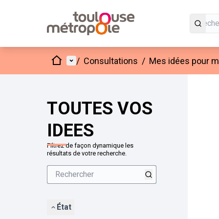
Accueil
Menu principal
/
Consultations
/
Mes idées pour mo
Passer
L'élément
+
−
TOUTES VOS
IDEES
Filtrez de façon dynamique les
résultats de votre recherche.
État