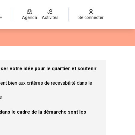
 +
Agenda
Activités
Se connecter
Leaflet
|
©
OpenStreetMap
contributors
mme des points de carte. L'élément peut être utilisé avec un lect
er votre idée pour le quartier et soutenir
ent bien aux critères de recevabilité dans le
e.
t dans le cadre de la démarche sont les