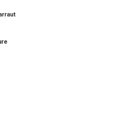
arraut
ure