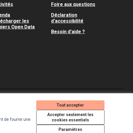
ivités
Foire aux questions
enda
Déclaration
lécharger les
d'accessibilité
hiers Open Data
Besoin d'aide ?
Je participe ! sur X
Je participe ! sur Faceboo
Je participe ! sur In
Tout accepter
(Lien externe)
(Lien externe)
(Lien externe)
Accepter seulement les
nt de fournir une
cookies essentiels
Licence Creative Comm
(Lien externe)
Paramètres