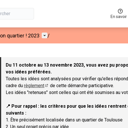
En savoir
Menu utilisateur
n quartier ! 2023
/
 la carte
 suivant est une carte qui présente les éléments de cette page co
Du 11 octobre au 13 novembre 2023, vous avez pu propos
vos idées préférées.
Toutes les idées sont analysées pour vérifier qu'elles répond
cadre du
règlement
de cette démarche participative.
(Lien externe)
Les idées "retenues" sont celles qui ont été soumises au vot
📍 Pour rappel : les critères pour que les idées rentren
suivants :
1. Être précisément localisée dans un quartier de Toulouse
2. Un seul projet précis par idée