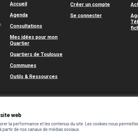
Accueil
Créer un compte
Act
Agenda
Se connecter
Ag
Té
.
Consultations
fic
Mes idées pour mon
Quartier
Quartiers de Toulouse
Communes
Outils & Ressources
 site web
iorer la performance et les contenus du site. Les cookies nous permette
 à partir de nos canaux de médias sociaux.