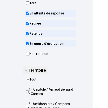
Tout
En attente de réponse
Retirée
Retenue
En cours d'évaluation
Non retenue
Territoire
Tout
1 - Capitole / Arnaud Bernard
/ Carmes
2 - Amidonniers / Compans-