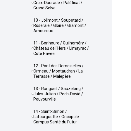
Croix-Daurade / Paléficat /
Grand Selve
10 - Jolimont / Soupetard /
Roseraie / Gloire / Gramont /
Amouroux
11 - Bonhoure / Guilheméry /
Château de l'Hers / Limayrac /
Côte Pavée
12 - Pont des Demoiselles /
Ormeau / Montaudran / La
Terrasse / Malepère
13 - Rangueil / Sauzelong /
Jules-Julien / Pech-David /
Pouvourville
14 - Saint-Simon /
Lafourguette / Oncopole-
Campus Santé du Futur