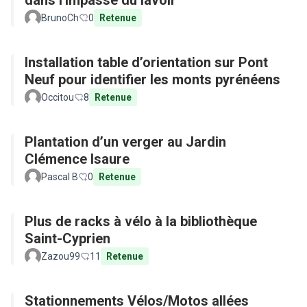
dans l'impasse du lavoir
BrunoCh
0
Retenue
Installation table d’orientation sur Pont
Neuf pour identifier les monts pyrénéens
Occitou
8
Retenue
Plantation d’un verger au Jardin
Clémence Isaure
Pascal B
0
Retenue
Plus de racks à vélo à la bibliothèque
Saint-Cyprien
Zazou99
11
Retenue
Stationnements Vélos/Motos allées