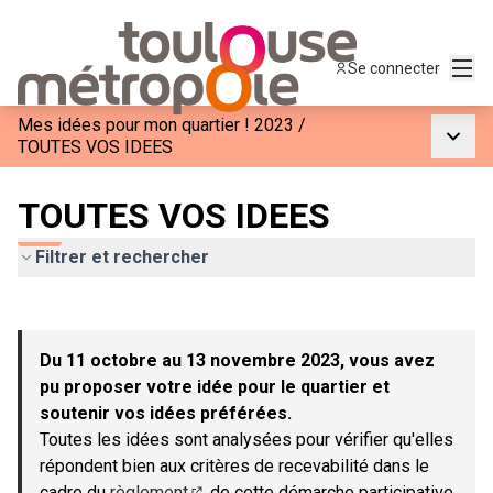
Menu
Se connecter
Mes idées pour mon quartier ! 2023
/
Menu p
TOUTES VOS IDEES
TOUTES VOS IDEES
Filtrer et rechercher
Passer la carte
Leaflet
|
©
OpenStreetMap
contributors
L'élément suivant est une carte qui présente les éléments de c
+
Du 11 octobre au 13 novembre 2023, vous avez
−
pu proposer votre idée pour le quartier et
soutenir vos idées préférées.
Toutes les idées sont analysées pour vérifier qu'elles
répondent bien aux critères de recevabilité dans le
cadre du
règlement
de cette démarche participative.