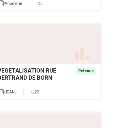
Anonyme
5
VEGETALISATION RUE
Retenue
BERTRAND DE BORN
JEANL
22