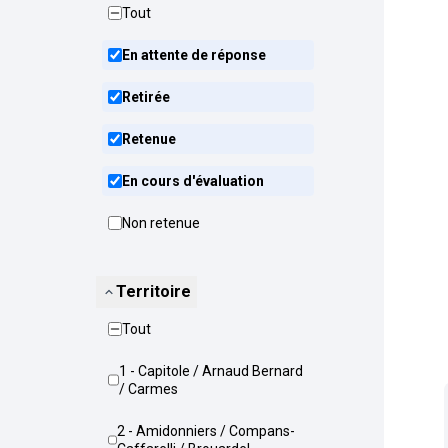
Tout
En attente de réponse
Retirée
Retenue
En cours d'évaluation
Non retenue
Territoire
Tout
1 - Capitole / Arnaud Bernard
/ Carmes
2 - Amidonniers / Compans-