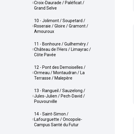
Croix-Daurade / Paléficat /
Grand Selve
10 - Jolimont / Soupetard /
Roseraie / Gloire / Gramont /
Amouroux
11 - Bonhoure / Guilheméry /
Château de l'Hers / Limayrac /
Côte Pavée
12 - Pont des Demoiselles /
Ormeau / Montaudran / La
Terrasse / Malepère
13 - Rangueil / Sauzelong /
Jules-Julien / Pech-David /
Pouvourville
14 - Saint-Simon /
Lafourguette / Oncopole-
Campus Santé du Futur