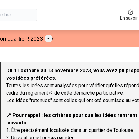
En savoir
Menu utilisateur
n quartier ! 2023
/
 la carte
 suivant est une carte qui présente les éléments de cette page co
Du 11 octobre au 13 novembre 2023, vous avez pu propos
vos idées préférées.
Toutes les idées sont analysées pour vérifier qu'elles répond
cadre du
règlement
de cette démarche participative.
(Lien externe)
Les idées "retenues" sont celles qui ont été soumises au vot
📍 Pour rappel : les critères pour que les idées rentren
suivants :
1. Être précisément localisée dans un quartier de Toulouse
2. Un seul projet précis par idée