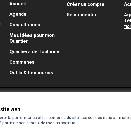
Accueil
Créer un compte
Act
Agenda
Se connecter
Ag
Té
.
Consultations
fic
Mes idées pour mon
Quartier
Quartiers de Toulouse
Communes
Outils & Ressources
 site web
iorer la performance et les contenus du site. Les cookies nous permette
 à partir de nos canaux de médias sociaux.