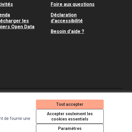
ivités
Foire aux questions
enda
Déclaration
lécharger les
d'accessibilité
hiers Open Data
Besoin d'aide ?
Je participe ! sur X
Je participe ! sur Faceboo
Je participe ! sur In
Tout accepter
(Lien externe)
(Lien externe)
(Lien externe)
Accepter seulement les
nt de fournir une
cookies essentiels
Licence Creative Comm
(Lien externe)
Paramètres