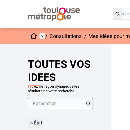
Accueil
Menu principal
/
Consultations
/
Mes idées pour mo
Passer
L'élément
+
−
TOUTES VOS
IDEES
Filtrez de façon dynamique les
résultats de votre recherche.
État