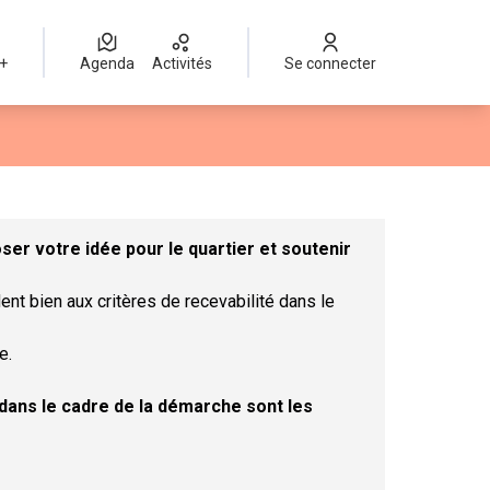
 +
Agenda
Activités
Se connecter
Leaflet
|
©
OpenStreetMap
contributors
mme des points de carte. L'élément peut être utilisé avec un lect
er votre idée pour le quartier et soutenir
ent bien aux critères de recevabilité dans le
e.
t dans le cadre de la démarche sont les