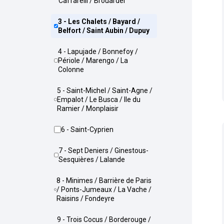
Caffarelli / Brouardel
3 - Les Chalets / Bayard /
Belfort / Saint Aubin / Dupuy
4 - Lapujade / Bonnefoy /
Périole / Marengo / La
Colonne
5 - Saint-Michel / Saint-Agne /
Empalot / Le Busca / Ile du
Ramier / Monplaisir
6 - Saint-Cyprien
7 - Sept Deniers / Ginestous-
Sesquières / Lalande
8 - Minimes / Barrière de Paris
/ Ponts-Jumeaux / La Vache /
Raisins / Fondeyre
9 - Trois Cocus / Borderouge /