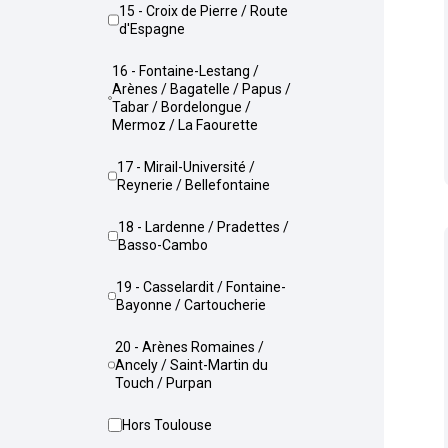
15 - Croix de Pierre / Route
d'Espagne
16 - Fontaine-Lestang /
Arènes / Bagatelle / Papus /
Tabar / Bordelongue /
Mermoz / La Faourette
17 - Mirail-Université /
Reynerie / Bellefontaine
18 - Lardenne / Pradettes /
Basso-Cambo
19 - Casselardit / Fontaine-
Bayonne / Cartoucherie
20 - Arènes Romaines /
Ancely / Saint-Martin du
Touch / Purpan
Hors Toulouse