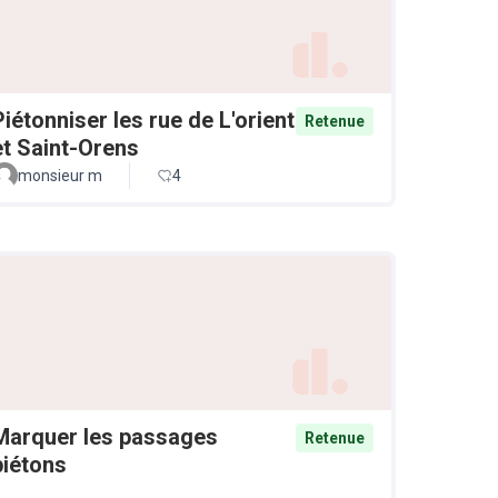
Piétonniser les rue de L'orient
Retenue
et Saint-Orens
monsieur m
4
Marquer les passages
Retenue
piétons