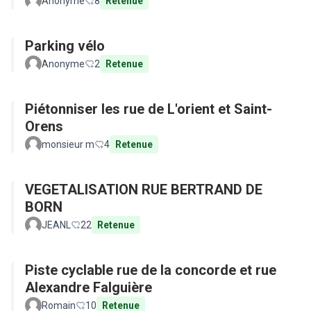
Anonyme
8
Retenue
Parking vélo
Anonyme
2
Retenue
Piétonniser les rue de L'orient et Saint-
Orens
monsieur m
4
Retenue
VEGETALISATION RUE BERTRAND DE
BORN
JEANL
22
Retenue
Piste cyclable rue de la concorde et rue
Alexandre Falguière
Romain
10
Retenue