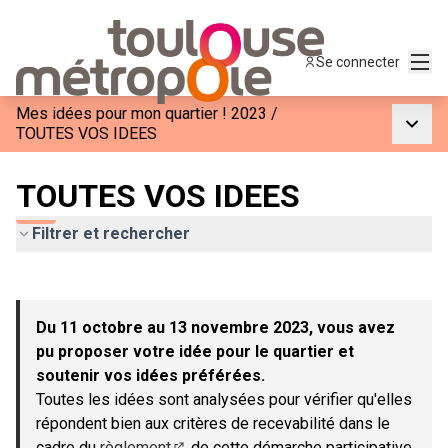
Menu
Se connecter
Mes idées pour mon quartier ! 2023
/
Menu p
TOUTES VOS IDEES
TOUTES VOS IDEES
Filtrer et rechercher
Passer la carte
Leaflet
|
©
OpenStreetMap
contributors
L'élément suivant est une carte qui présente les éléments de c
+
Du 11 octobre au 13 novembre 2023, vous avez
−
pu proposer votre idée pour le quartier et
soutenir vos idées préférées.
Toutes les idées sont analysées pour vérifier qu'elles
répondent bien aux critères de recevabilité dans le
cadre du
règlement
de cette démarche participative.