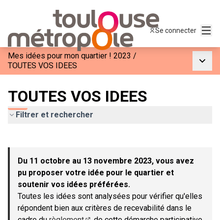
Menu
Se connecter
Mes idées pour mon quartier ! 2023
/
Menu p
TOUTES VOS IDEES
TOUTES VOS IDEES
Filtrer et rechercher
Passer la carte
Leaflet
|
©
OpenStreetMap
contributors
L'élément suivant est une carte qui présente les éléments de c
+
Du 11 octobre au 13 novembre 2023, vous avez
−
pu proposer votre idée pour le quartier et
soutenir vos idées préférées.
Toutes les idées sont analysées pour vérifier qu'elles
répondent bien aux critères de recevabilité dans le
cadre du
règlement
de cette démarche participative.