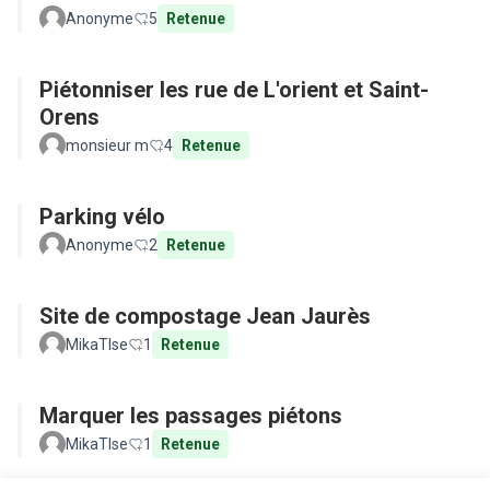
Anonyme
5
Retenue
Piétonniser les rue de L'orient et Saint-
Orens
monsieur m
4
Retenue
Parking vélo
Anonyme
2
Retenue
Site de compostage Jean Jaurès
MikaTlse
1
Retenue
Marquer les passages piétons
MikaTlse
1
Retenue