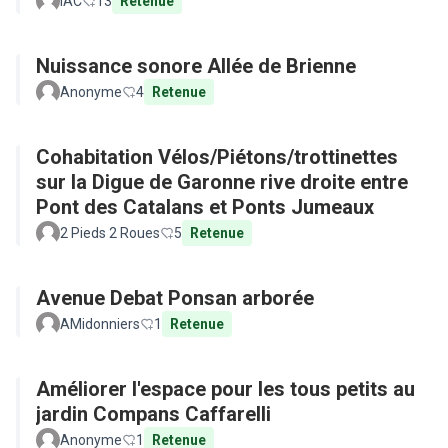
IAC
13
Retenue
Nuissance sonore Allée de Brienne
Anonyme
4
Retenue
Cohabitation Vélos/Piétons/trottinettes
sur la Digue de Garonne rive droite entre
Pont des Catalans et Ponts Jumeaux
2 Pieds 2 Roues
5
Retenue
Avenue Debat Ponsan arborée
AMidonniers
1
Retenue
Améliorer l'espace pour les tous petits au
jardin Compans Caffarelli
Anonyme
1
Retenue