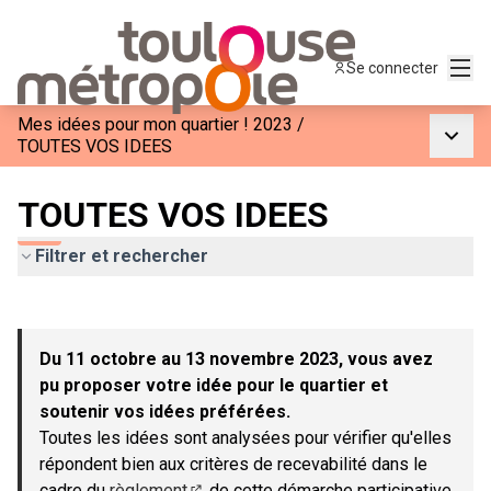
Menu
Se connecter
Mes idées pour mon quartier ! 2023
/
Menu p
TOUTES VOS IDEES
TOUTES VOS IDEES
Filtrer et rechercher
Passer la carte
Leaflet
|
©
OpenStreetMap
contributors
L'élément suivant est une carte qui présente les éléments de c
+
Du 11 octobre au 13 novembre 2023, vous avez
−
pu proposer votre idée pour le quartier et
soutenir vos idées préférées.
Toutes les idées sont analysées pour vérifier qu'elles
répondent bien aux critères de recevabilité dans le
cadre du
règlement
de cette démarche participative.