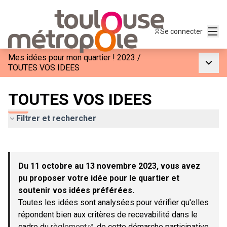
Menu
Se connecter
Mes idées pour mon quartier ! 2023
/
Menu p
TOUTES VOS IDEES
TOUTES VOS IDEES
Filtrer et rechercher
Passer la carte
Leaflet
|
©
OpenStreetMap
contributors
L'élément suivant est une carte qui présente les éléments de c
+
Du 11 octobre au 13 novembre 2023, vous avez
−
pu proposer votre idée pour le quartier et
soutenir vos idées préférées.
Toutes les idées sont analysées pour vérifier qu'elles
répondent bien aux critères de recevabilité dans le
cadre du
règlement
de cette démarche participative.