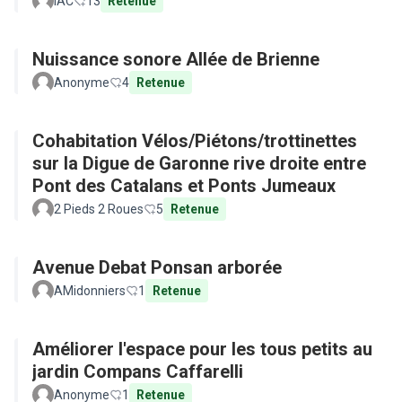
IAC
13
Retenue
Nuissance sonore Allée de Brienne
Anonyme
4
Retenue
Cohabitation Vélos/Piétons/trottinettes
sur la Digue de Garonne rive droite entre
Pont des Catalans et Ponts Jumeaux
2 Pieds 2 Roues
5
Retenue
Avenue Debat Ponsan arborée
AMidonniers
1
Retenue
Améliorer l'espace pour les tous petits au
jardin Compans Caffarelli
Anonyme
1
Retenue