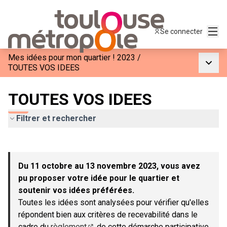
Menu
Se connecter
Mes idées pour mon quartier ! 2023
/
Menu p
TOUTES VOS IDEES
TOUTES VOS IDEES
Filtrer et rechercher
Passer la carte
Leaflet
|
©
OpenStreetMap
contributors
L'élément suivant est une carte qui présente les éléments de c
+
Du 11 octobre au 13 novembre 2023, vous avez
−
pu proposer votre idée pour le quartier et
soutenir vos idées préférées.
Toutes les idées sont analysées pour vérifier qu'elles
répondent bien aux critères de recevabilité dans le
cadre du
règlement
de cette démarche participative.