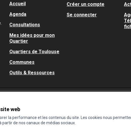
Accueil
Créer un compte
Act
Agenda
Se connecter
Ag
Té
.
Consultations
fic
Mes idées pour mon
Quartier
Quartiers de Toulouse
Communes
Outils & Ressources
 site web
iorer la performance et les contenus du site. Les cookies nous permette
 à partir de nos canaux de médias sociaux.