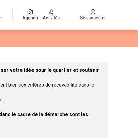
 +
Agenda
Activités
Se connecter
Leaflet
|
©
OpenStreetMap
contributors
mme des points de carte. L'élément peut être utilisé avec un lect
er votre idée pour le quartier et soutenir
ent bien aux critères de recevabilité dans le
e.
t dans le cadre de la démarche sont les