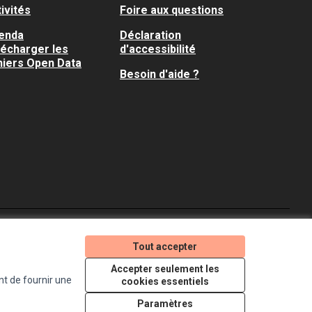
ivités
Foire aux questions
enda
Déclaration
lécharger les
d'accessibilité
hiers Open Data
Besoin d'aide ?
Je participe ! sur X
Je participe ! sur Faceboo
Je participe ! sur In
Tout accepter
(Lien externe)
(Lien externe)
(Lien externe)
Accepter seulement les
nt de fournir une
cookies essentiels
Licence Creative Comm
(Lien externe)
Paramètres