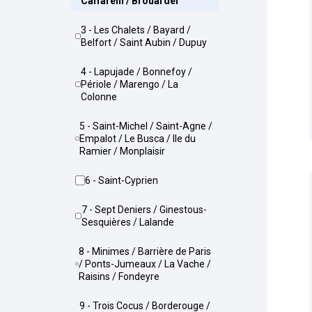
Caffarelli / Brouardel
3 - Les Chalets / Bayard /
Belfort / Saint Aubin / Dupuy
4 - Lapujade / Bonnefoy /
Périole / Marengo / La
Colonne
5 - Saint-Michel / Saint-Agne /
Empalot / Le Busca / Ile du
Ramier / Monplaisir
6 - Saint-Cyprien
7 - Sept Deniers / Ginestous-
Sesquières / Lalande
8 - Minimes / Barrière de Paris
/ Ponts-Jumeaux / La Vache /
Raisins / Fondeyre
9 - Trois Cocus / Borderouge /