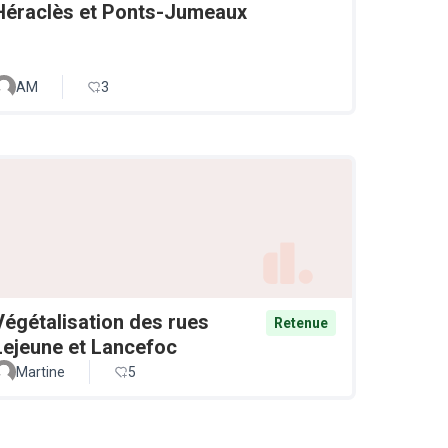
Héraclès et Ponts-Jumeaux
AM
3
Végétalisation des rues
Retenue
Lejeune et Lancefoc
Martine
5