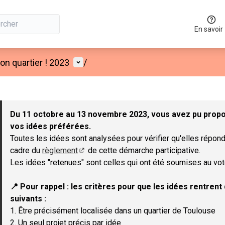
En savoir
Menu utilisateur
n quartier ! 2023
/
 la carte
 suivant est une carte qui présente les éléments de cette page co
Du 11 octobre au 13 novembre 2023, vous avez pu propos
vos idées préférées.
Toutes les idées sont analysées pour vérifier qu'elles répond
cadre du
règlement
de cette démarche participative.
(Lien externe)
Les idées "retenues" sont celles qui ont été soumises au vot
📍 Pour rappel : les critères pour que les idées rentren
suivants :
1. Être précisément localisée dans un quartier de Toulouse
2. Un seul projet précis par idée