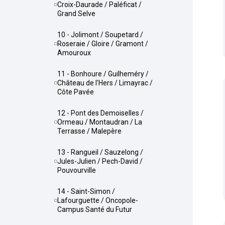
Croix-Daurade / Paléficat /
Grand Selve
10 - Jolimont / Soupetard /
Roseraie / Gloire / Gramont /
Amouroux
11 - Bonhoure / Guilheméry /
Château de l'Hers / Limayrac /
Côte Pavée
12 - Pont des Demoiselles /
Ormeau / Montaudran / La
Terrasse / Malepère
13 - Rangueil / Sauzelong /
Jules-Julien / Pech-David /
Pouvourville
14 - Saint-Simon /
Lafourguette / Oncopole-
Campus Santé du Futur