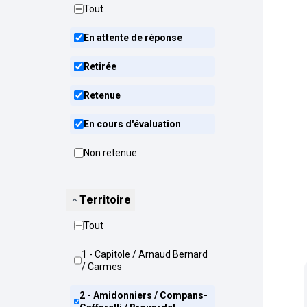
Tout
En attente de réponse
Retirée
Retenue
En cours d'évaluation
Non retenue
Territoire
Tout
1 - Capitole / Arnaud Bernard
/ Carmes
2 - Amidonniers / Compans-