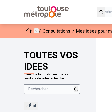
Accueil
Menu principal
/
Consultations
/
Mes idées pour mo
Passer
L'élément
+
−
TOUTES VOS
IDEES
Filtrez de façon dynamique les
résultats de votre recherche.
État