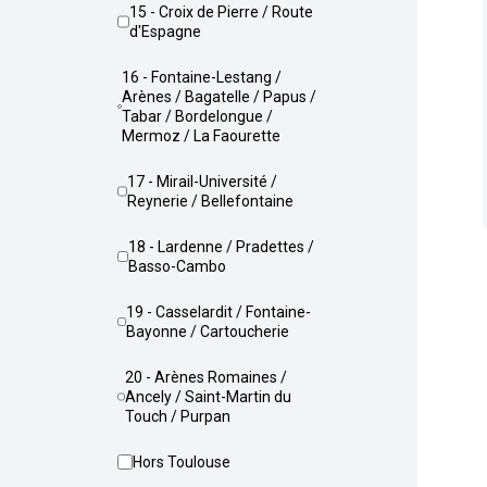
15 - Croix de Pierre / Route
d'Espagne
16 - Fontaine-Lestang /
Arènes / Bagatelle / Papus /
Tabar / Bordelongue /
Mermoz / La Faourette
17 - Mirail-Université /
Reynerie / Bellefontaine
18 - Lardenne / Pradettes /
Basso-Cambo
19 - Casselardit / Fontaine-
Bayonne / Cartoucherie
20 - Arènes Romaines /
Ancely / Saint-Martin du
Touch / Purpan
Hors Toulouse