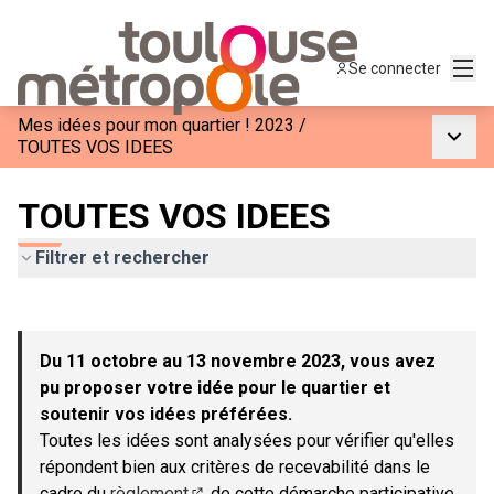
Menu
Se connecter
Mes idées pour mon quartier ! 2023
/
Menu p
TOUTES VOS IDEES
TOUTES VOS IDEES
Filtrer et rechercher
Passer la carte
Leaflet
|
©
OpenStreetMap
contributors
L'élément suivant est une carte qui présente les éléments de c
+
Du 11 octobre au 13 novembre 2023, vous avez
−
pu proposer votre idée pour le quartier et
soutenir vos idées préférées.
Toutes les idées sont analysées pour vérifier qu'elles
répondent bien aux critères de recevabilité dans le
cadre du
règlement
de cette démarche participative.