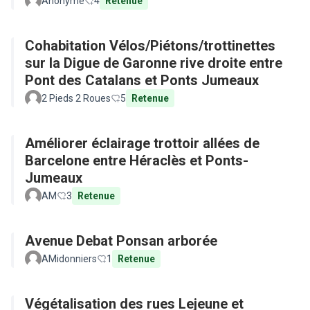
Anonyme
4
Retenue
Cohabitation Vélos/Piétons/trottinettes
sur la Digue de Garonne rive droite entre
Pont des Catalans et Ponts Jumeaux
2 Pieds 2 Roues
5
Retenue
Améliorer éclairage trottoir allées de
Barcelone entre Héraclès et Ponts-
Jumeaux
AM
3
Retenue
Avenue Debat Ponsan arborée
AMidonniers
1
Retenue
Végétalisation des rues Lejeune et