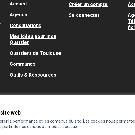
Accueil
Créer un compte
Act
Agenda
Se connecter
Ag
Té
.
Consultations
fic
Mes idées pour mon
Quartier
Quartiers de Toulouse
Communes
Outils & Ressources
 site web
iorer la performance et les contenus du site. Les cookies nous permette
 à partir de nos canaux de médias sociaux.