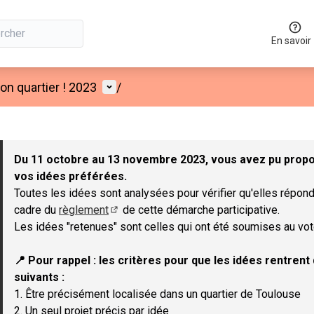
En savoir
Menu utilisateur
n quartier ! 2023
/
 la carte
 suivant est une carte qui présente les éléments de cette page co
Du 11 octobre au 13 novembre 2023, vous avez pu propos
vos idées préférées.
Toutes les idées sont analysées pour vérifier qu'elles répond
cadre du
règlement
de cette démarche participative.
(Lien externe)
Les idées "retenues" sont celles qui ont été soumises au vot
📍 Pour rappel : les critères pour que les idées rentren
suivants :
1. Être précisément localisée dans un quartier de Toulouse
2. Un seul projet précis par idée