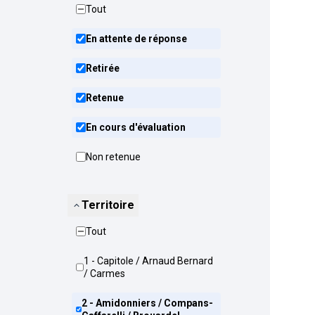
Tout
En attente de réponse
Retirée
Retenue
En cours d'évaluation
Non retenue
Territoire
Tout
1 - Capitole / Arnaud Bernard
/ Carmes
2 - Amidonniers / Compans-