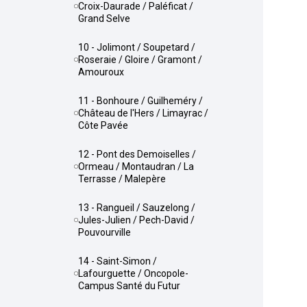
Croix-Daurade / Paléficat /
Grand Selve
10 - Jolimont / Soupetard /
Roseraie / Gloire / Gramont /
Amouroux
11 - Bonhoure / Guilheméry /
Château de l'Hers / Limayrac /
Côte Pavée
12 - Pont des Demoiselles /
Ormeau / Montaudran / La
Terrasse / Malepère
13 - Rangueil / Sauzelong /
Jules-Julien / Pech-David /
Pouvourville
14 - Saint-Simon /
Lafourguette / Oncopole-
Campus Santé du Futur