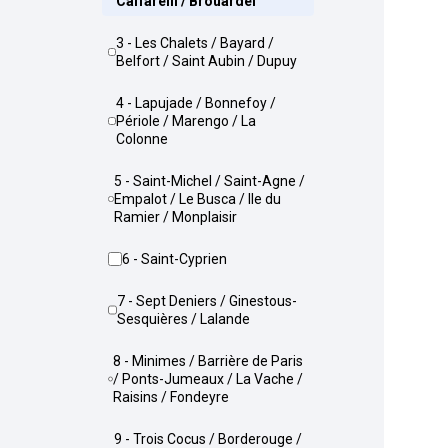
Caffarelli / Brouardel
3 - Les Chalets / Bayard /
Belfort / Saint Aubin / Dupuy
4 - Lapujade / Bonnefoy /
Périole / Marengo / La
Colonne
5 - Saint-Michel / Saint-Agne /
Empalot / Le Busca / Ile du
Ramier / Monplaisir
6 - Saint-Cyprien
7 - Sept Deniers / Ginestous-
Sesquières / Lalande
8 - Minimes / Barrière de Paris
/ Ponts-Jumeaux / La Vache /
Raisins / Fondeyre
9 - Trois Cocus / Borderouge /