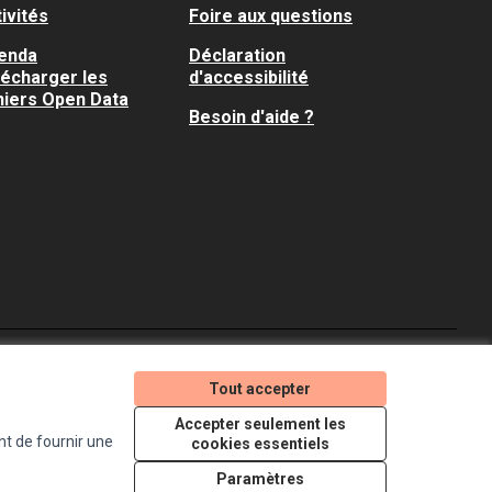
ivités
Foire aux questions
enda
Déclaration
lécharger les
d'accessibilité
hiers Open Data
Besoin d'aide ?
Je participe ! sur X
Je participe ! sur Faceboo
Je participe ! sur In
Tout accepter
(Lien externe)
(Lien externe)
(Lien externe)
Accepter seulement les
nt de fournir une
cookies essentiels
Licence Creative Comm
(Lien externe)
Paramètres