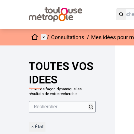
Accueil
Menu principal
/
Consultations
/
Mes idées pour mo
Passer
L'élément
+
−
TOUTES VOS
IDEES
Filtrez de façon dynamique les
résultats de votre recherche.
État