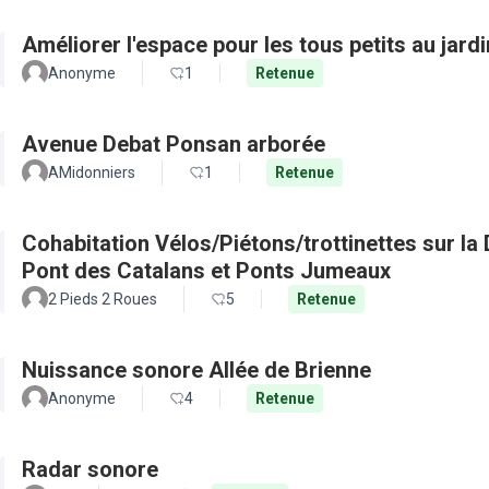
Améliorer l'espace pour les tous petits au jard
Anonyme
1
Retenue
Avenue Debat Ponsan arborée
AMidonniers
1
Retenue
Cohabitation Vélos/Piétons/trottinettes sur la Digue de Garonne rive droite entre
Pont des Catalans et Ponts Jumeaux
2 Pieds 2 Roues
5
Retenue
Nuissance sonore Allée de Brienne
Anonyme
4
Retenue
Radar sonore