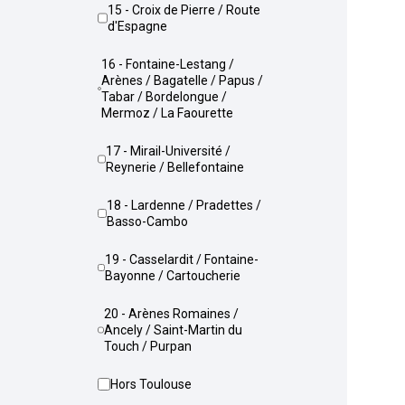
15 - Croix de Pierre / Route
d'Espagne
16 - Fontaine-Lestang /
Arènes / Bagatelle / Papus /
Tabar / Bordelongue /
Mermoz / La Faourette
17 - Mirail-Université /
Reynerie / Bellefontaine
18 - Lardenne / Pradettes /
Basso-Cambo
19 - Casselardit / Fontaine-
Bayonne / Cartoucherie
20 - Arènes Romaines /
Ancely / Saint-Martin du
Touch / Purpan
Hors Toulouse