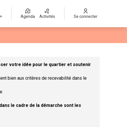
 +
Agenda
Activités
Se connecter
Leaflet
|
©
OpenStreetMap
contributors
mme des points de carte. L'élément peut être utilisé avec un lect
er votre idée pour le quartier et soutenir
ent bien aux critères de recevabilité dans le
e.
t dans le cadre de la démarche sont les