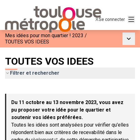
Menu
Se connecter
Mes idées pour mon quartier ! 2023
/
Menu p
TOUTES VOS IDEES
TOUTES VOS IDEES
Filtrer et rechercher
Passer la carte
Leaflet
|
©
OpenStreetMap
contributors
L'élément suivant est une carte qui présente les éléments de c
+
Du 11 octobre au 13 novembre 2023, vous avez
−
pu proposer votre idée pour le quartier et
soutenir vos idées préférées.
Toutes les idées sont analysées pour vérifier qu'elles
répondent bien aux critères de recevabilité dans le
cadre du
règlement
de cette démarche participative.