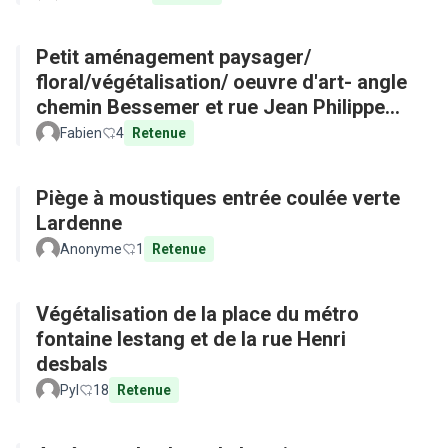
Petit aménagement paysager/
floral/végétalisation/ oeuvre d'art- angle
chemin Bessemer et rue Jean Philippe
Rameau
Fabien
4
Retenue
Piège à moustiques entrée coulée verte
Lardenne
Anonyme
1
Retenue
Végétalisation de la place du métro
fontaine lestang et de la rue Henri
desbals
Pyl
18
Retenue