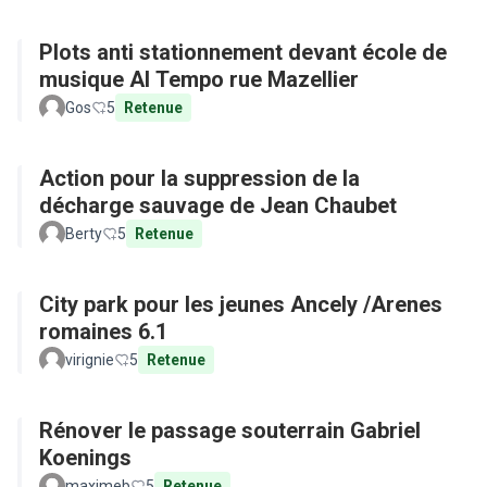
Plots anti stationnement devant école de
musique Al Tempo rue Mazellier
Gos
5
Retenue
Action pour la suppression de la
décharge sauvage de Jean Chaubet
Berty
5
Retenue
City park pour les jeunes Ancely /Arenes
romaines 6.1
virignie
5
Retenue
Rénover le passage souterrain Gabriel
Koenings
maximeb
5
Retenue