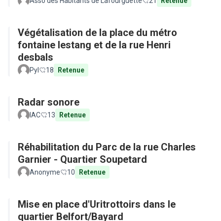
Asso des Habitants de Lafourguette
21
Retenue
Végétalisation de la place du métro
fontaine lestang et de la rue Henri
desbals
Pyl
18
Retenue
Radar sonore
IAC
13
Retenue
Réhabilitation du Parc de la rue Charles
Garnier - Quartier Soupetard
Anonyme
10
Retenue
Mise en place d'Uritrottoirs dans le
quartier Belfort/Bayard