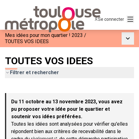
Menu
Se connecter
Mes idées pour mon quartier ! 2023
/
Menu p
TOUTES VOS IDEES
TOUTES VOS IDEES
Filtrer et rechercher
Passer la carte
Leaflet
|
©
OpenStreetMap
contributors
L'élément suivant est une carte qui présente les éléments de c
+
Du 11 octobre au 13 novembre 2023, vous avez
−
pu proposer votre idée pour le quartier et
soutenir vos idées préférées.
Toutes les idées sont analysées pour vérifier qu'elles
répondent bien aux critères de recevabilité dans le
cadre du
règlement
de cette démarche participative.