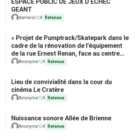
ESPACE PUBLIC DE JEUX D ECHEC
GEANT
dameroi
4
Retenue
« Projet de Pumptrack/Skatepark dans le
cadre de la rénovation de l’équipement
de la rue Ernest Renan, face au centre
commercial »
Anonyme
4
Retenue
Lieu de convivialité dans la cour du
cinéma Le Cratère
Anonyme
4
Retenue
Nuissance sonore Allée de Brienne
Anonyme
4
Retenue