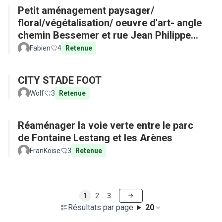
Petit aménagement paysager/
floral/végétalisation/ oeuvre d'art- angle
chemin Bessemer et rue Jean Philippe
Rameau
Fabien
4
Retenue
CITY STADE FOOT
Wolf
3
Retenue
Réaménager la voie verte entre le parc
de Fontaine Lestang et les Arènes
FranKoise
3
Retenue
1
2
3
Résultats par page :
20