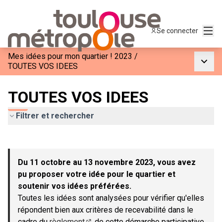
Menu
Se connecter
Mes idées pour mon quartier ! 2023
/
Menu p
TOUTES VOS IDEES
TOUTES VOS IDEES
Filtrer et rechercher
Passer la carte
Leaflet
|
©
OpenStreetMap
contributors
L'élément suivant est une carte qui présente les éléments de c
+
Du 11 octobre au 13 novembre 2023, vous avez
−
pu proposer votre idée pour le quartier et
soutenir vos idées préférées.
Toutes les idées sont analysées pour vérifier qu'elles
répondent bien aux critères de recevabilité dans le
cadre du
règlement
de cette démarche participative.