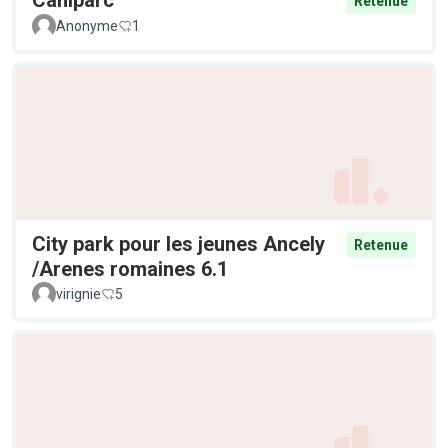
Caniparc
Retenue
Anonyme
1
City park pour les jeunes Ancely
Retenue
/Arenes romaines 6.1
virignie
5