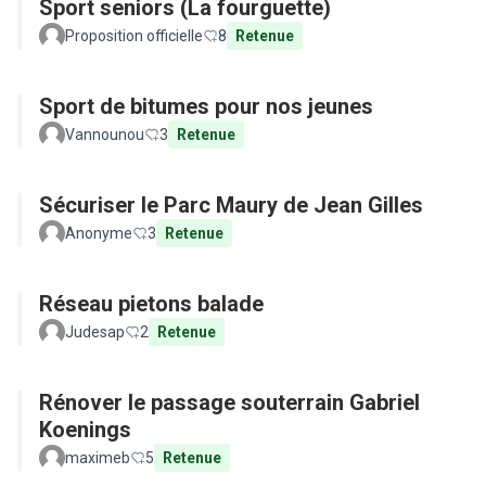
Sport seniors (La fourguette)
Proposition officielle
8
Retenue
Sport de bitumes pour nos jeunes
Vannounou
3
Retenue
Sécuriser le Parc Maury de Jean Gilles
Anonyme
3
Retenue
Réseau pietons balade
Judesap
2
Retenue
Rénover le passage souterrain Gabriel
Koenings
maximeb
5
Retenue