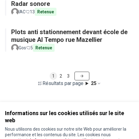
Radar sonore
IAC
13
Retenue
Plots anti stationnement devant école de
musique Al Tempo rue Mazellier
Gos
5
Retenue
1
2
3
Résultats par page :
25
Voir toutes les propositions retirées
Informations sur les cookies utilisés sur le site
web
Nous utilisons des cookies sur notre site Web pour améliorer la
Conditions d'utilisation
performance et les contenus du site. Les cookies nous
Paramètres des cookies