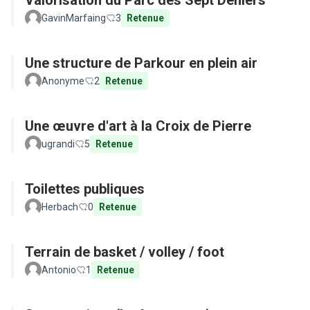
Valorisation du Parc des Sept Deniers
GavinMarfaing
3
Retenue
Une structure de Parkour en plein air
Anonyme
2
Retenue
Une œuvre d'art à la Croix de Pierre
ugrandi
5
Retenue
Toilettes publiques
Herbach
0
Retenue
Terrain de basket / volley / foot
Antonio
1
Retenue