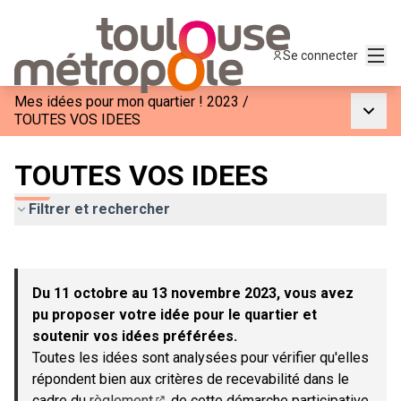
Menu
Se connecter
Mes idées pour mon quartier ! 2023
/
Menu p
TOUTES VOS IDEES
TOUTES VOS IDEES
Filtrer et rechercher
Passer la carte
Leaflet
|
©
OpenStreetMap
contributors
L'élément suivant est une carte qui présente les éléments de c
+
Du 11 octobre au 13 novembre 2023, vous avez
−
pu proposer votre idée pour le quartier et
soutenir vos idées préférées.
Toutes les idées sont analysées pour vérifier qu'elles
répondent bien aux critères de recevabilité dans le
cadre du
règlement
de cette démarche participative.