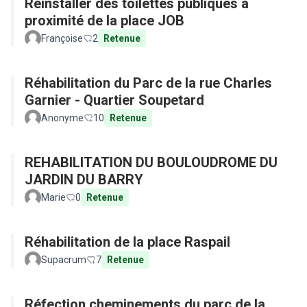
Réinstaller des toilettes publiques a
proximité de la place JOB
Françoise
2
Retenue
Réhabilitation du Parc de la rue Charles
Garnier - Quartier Soupetard
Anonyme
10
Retenue
REHABILITATION DU BOULOUDROME DU
JARDIN DU BARRY
Marie
0
Retenue
Réhabilitation de la place Raspail
Supacrum
7
Retenue
Réfection cheminements du parc de la