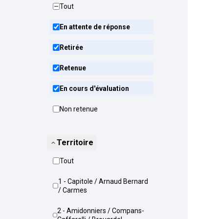
Tout
En attente de réponse
Retirée
Retenue
En cours d'évaluation
Non retenue
Territoire
Tout
1 - Capitole / Arnaud Bernard
/ Carmes
2 - Amidonniers / Compans-