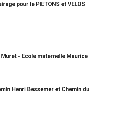
VENUE D'ATLANTA avec de l'éclairage pour le PIETONS et VELOS
 Muret - Ecole maternelle Maurice
hemin Henri Bessemer et Chemin du