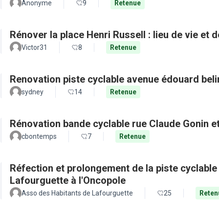
Anonyme
9
Retenue
Rénover la place Henri Russell : lieu de vie et 
Victor31
8
Retenue
Renovation piste cyclable avenue édouard beli
sydney
14
Retenue
Rénovation bande cyclable rue Claude Gonin et 
cbontemps
7
Retenue
Réfection et prolongement de la piste cyclable d
Lafourguette à l'Oncopole
Asso des Habitants de Lafourguette
25
Reten