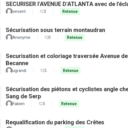
SECURISER l'A
vincent
3
Retenue
Sécurisation sous terrain montaudran
Anonyme
0
Retenue
Securisation et coloriage traversée Avenue de
Becanne
ugrandi
5
Retenue
Sécurisation des piétons et cyclistes angle c
Sang de Serp
Fabien
3
Retenue
Requalification du parking des Crêtes