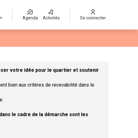
 +
Agenda
Activités
Se connecter
Leaflet
|
©
OpenStreetMap
contributors
mme des points de carte. L'élément peut être utilisé avec un lect
er votre idée pour le quartier et soutenir
ent bien aux critères de recevabilité dans le
e.
t dans le cadre de la démarche sont les