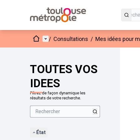
Accueil
Menu principal
/
Consultations
/
Mes idées pour mo
Passer
L'élément
+
−
TOUTES VOS
IDEES
Filtrez de façon dynamique les
résultats de votre recherche.
État