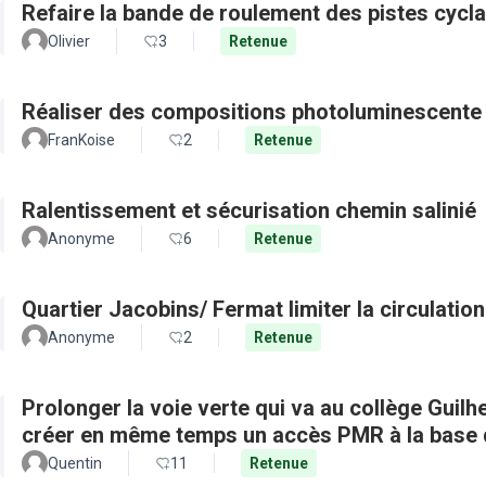
Refaire la bande de roulement des pistes cycl
Olivier
3
Retenue
Réaliser des compositions photoluminescente 
FranKoise
2
Retenue
Ralentissement et sécurisation chemin salinié
Anonyme
6
Retenue
Quartier Jacobins/ Fermat limi
Anonyme
2
Retenue
Prolonger la voie verte qui va au collège Guilh
créer en même temps un accès PMR à la base d
Quentin
11
Retenue