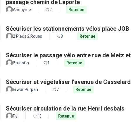
passage chemin de Laporte
Anonyme
2
Retenue
Sécuriser les stationnements vélos place JOB 
2 Pieds 2 Roues
8
Retenue
Sécuriser le passage vélo entre rue de Metz e
BrunoCh
1
Retenue
Sécuriser et végétaliser l'avenue de Casselard
ErwanPurpan
7
Retenue
Sécuriser circulation de la rue Henri desbals
Pyl
13
Retenue