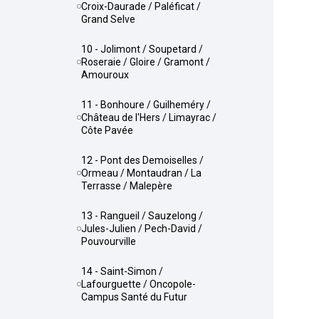
Croix-Daurade / Paléficat /
Grand Selve
10 - Jolimont / Soupetard /
Roseraie / Gloire / Gramont /
Amouroux
11 - Bonhoure / Guilheméry /
Château de l'Hers / Limayrac /
Côte Pavée
12 - Pont des Demoiselles /
Ormeau / Montaudran / La
Terrasse / Malepère
13 - Rangueil / Sauzelong /
Jules-Julien / Pech-David /
Pouvourville
14 - Saint-Simon /
Lafourguette / Oncopole-
Campus Santé du Futur