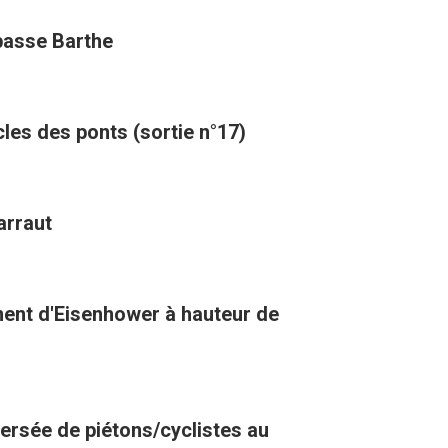
mpasse Barthe
cles des ponts (sortie n°17)
arraut
ment d'Eisenhower à hauteur de
versée de piétons/cyclistes au