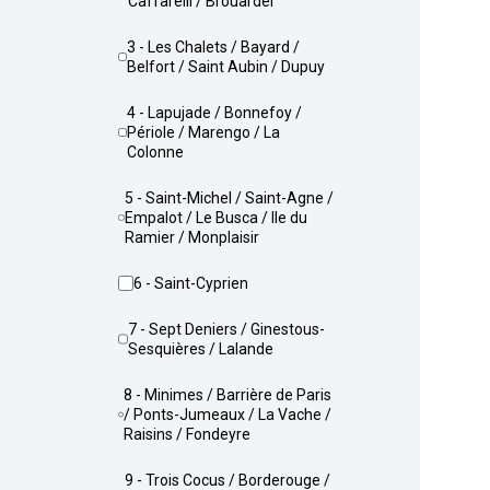
Caffarelli / Brouardel
3 - Les Chalets / Bayard /
Belfort / Saint Aubin / Dupuy
4 - Lapujade / Bonnefoy /
Périole / Marengo / La
Colonne
5 - Saint-Michel / Saint-Agne /
Empalot / Le Busca / Ile du
Ramier / Monplaisir
6 - Saint-Cyprien
7 - Sept Deniers / Ginestous-
Sesquières / Lalande
8 - Minimes / Barrière de Paris
/ Ponts-Jumeaux / La Vache /
Raisins / Fondeyre
9 - Trois Cocus / Borderouge /