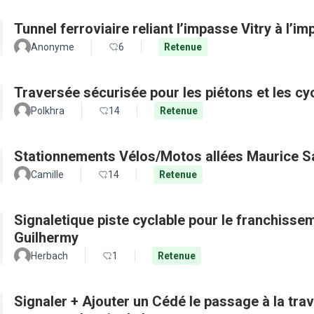
Tunnel ferroviaire reliant l’impasse Vitry à l’i
Anonyme
6
Retenue
Traversée sécurisée pour les piétons et les cy
Polkhra
14
Retenue
Stationnements Vélos/Motos allées Maurice S
Camille
14
Retenue
Signaletique piste cyclable pour le franchisse
Guilhermy
Herbach
1
Retenue
Signaler + Ajouter un Cédé le passage à la tra