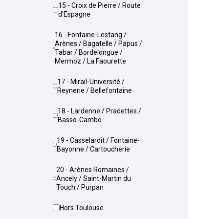
15 - Croix de Pierre / Route
d'Espagne
16 - Fontaine-Lestang /
Arènes / Bagatelle / Papus /
Tabar / Bordelongue /
Mermoz / La Faourette
17 - Mirail-Université /
Reynerie / Bellefontaine
18 - Lardenne / Pradettes /
Basso-Cambo
19 - Casselardit / Fontaine-
Bayonne / Cartoucherie
20 - Arènes Romaines /
Ancely / Saint-Martin du
Touch / Purpan
Hors Toulouse