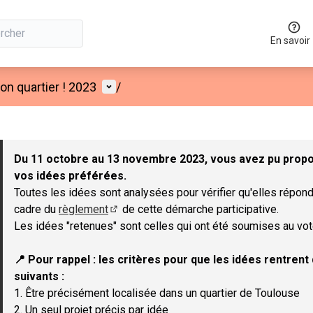
En savoir
Menu utilisateur
n quartier ! 2023
/
 la carte
 suivant est une carte qui présente les éléments de cette page co
Du 11 octobre au 13 novembre 2023, vous avez pu propos
vos idées préférées.
Toutes les idées sont analysées pour vérifier qu'elles répond
cadre du
règlement
de cette démarche participative.
(Lien externe)
Les idées "retenues" sont celles qui ont été soumises au vot
📍 Pour rappel : les critères pour que les idées rentren
suivants :
1. Être précisément localisée dans un quartier de Toulouse
2. Un seul projet précis par idée