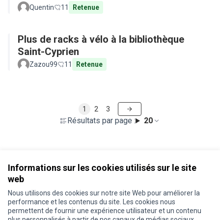
base depuis l'arrêt de bus
Quentin
11
Retenue
Plus de racks à vélo à la bibliothèque
Saint-Cyprien
Zazou99
11
Retenue
1
2
3
Résultats par page :
20
Voir toutes les propositions retirées
Informations sur les cookies utilisés sur le site
web
Nous utilisons des cookies sur notre site Web pour améliorer la
Conditions d'utilisation
performance et les contenus du site. Les cookies nous
Paramètres des cookies
permettent de fournir une expérience utilisateur et un contenu
Je participe ! sur X
Je participe ! sur Facebook
Je participe ! sur Instagram
plus personnalisés à partir de nos canaux de médias sociaux.