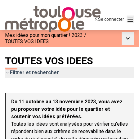
Menu
Se connecter
Mes idées pour mon quartier ! 2023
/
Menu p
TOUTES VOS IDEES
TOUTES VOS IDEES
Filtrer et rechercher
Passer la carte
Leaflet
|
©
OpenStreetMap
contributors
L'élément suivant est une carte qui présente les éléments de c
+
Du 11 octobre au 13 novembre 2023, vous avez
−
pu proposer votre idée pour le quartier et
soutenir vos idées préférées.
Toutes les idées sont analysées pour vérifier qu'elles
répondent bien aux critères de recevabilité dans le
cadre du
règlement
de cette démarche participative.