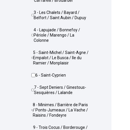
Caffarelli / Brouardel
3 - Les Chalets / Bayard /
Belfort / Saint Aubin / Dupuy
4 - Lapujade / Bonnefoy /
Périole / Marengo / La
Colonne
5 - Saint-Michel / Saint-Agne /
Empalot / Le Busca / Ile du
Ramier / Monplaisir
6 - Saint-Cyprien
7 - Sept Deniers / Ginestous-
Sesquières / Lalande
8 - Minimes / Barrière de Paris
/ Ponts-Jumeaux / La Vache /
Raisins / Fondeyre
9 - Trois Cocus / Borderouge /