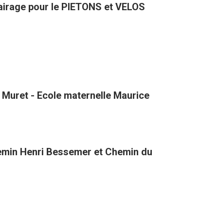
VENUE D'ATLANTA avec de l'éclairage pour le PIETONS et VELOS
 Muret - Ecole maternelle Maurice
hemin Henri Bessemer et Chemin du