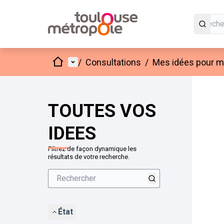
Accueil
Menu principal
/
Consultations
/
Mes idées pour mo
Passer
L'élément
+
−
TOUTES VOS
IDEES
Filtrez de façon dynamique les
résultats de votre recherche.
État