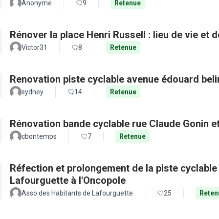
Anonyme
9
Retenue
Rénover la place Henri Russell : lieu de vie et 
Victor31
8
Retenue
Renovation piste cyclable avenue édouard beli
sydney
14
Retenue
Rénovation bande cyclable rue Claude Gonin et 
cbontemps
7
Retenue
Réfection et prolongement de la piste cyclable d
Lafourguette à l'Oncopole
Asso des Habitants de Lafourguette
25
Reten