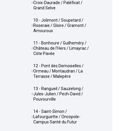
Croix-Daurade / Paléficat /
Grand Selve
10 - Jolimont / Soupetard /
Roseraie / Gloire / Gramont /
Amouroux
11 - Bonhoure / Guilheméry /
Château de l'Hers / Limayrac /
Côte Pavée
12 - Pont des Demoiselles /
Ormeau / Montaudran / La
Terrasse / Malepère
13 - Rangueil / Sauzelong /
Jules-Julien / Pech-David /
Pouvourville
14 - Saint-Simon /
Lafourguette / Oncopole-
Campus Santé du Futur