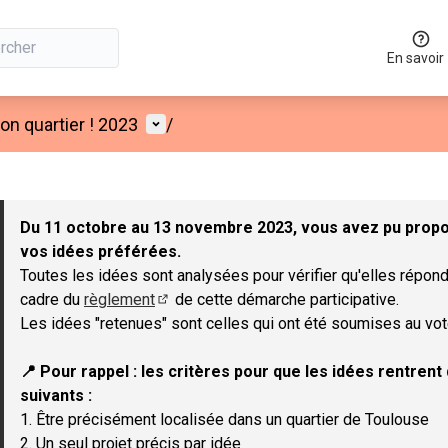
En savoir
Menu utilisateur
n quartier ! 2023
/
 la carte
 suivant est une carte qui présente les éléments de cette page co
Du 11 octobre au 13 novembre 2023, vous avez pu propos
vos idées préférées.
Toutes les idées sont analysées pour vérifier qu'elles répond
cadre du
règlement
de cette démarche participative.
(Lien externe)
Les idées "retenues" sont celles qui ont été soumises au vot
📍 Pour rappel : les critères pour que les idées rentren
suivants :
1. Être précisément localisée dans un quartier de Toulouse
2. Un seul projet précis par idée