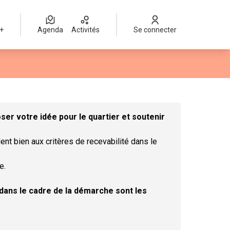
 +
Agenda
Activités
Se connecter
Leaflet
|
©
OpenStreetMap
contributors
mme des points de carte. L'élément peut être utilisé avec un lect
er votre idée pour le quartier et soutenir
ent bien aux critères de recevabilité dans le
e.
t dans le cadre de la démarche sont les