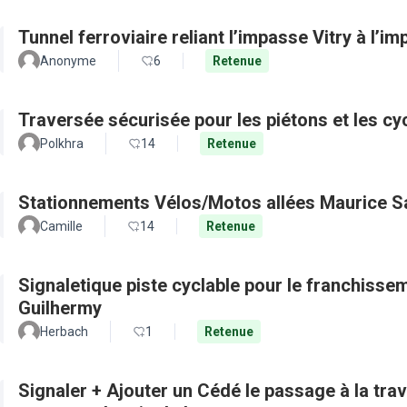
Tunnel ferroviaire reliant l’impasse Vitry à l’i
Anonyme
6
Retenue
Traversée sécurisée pour les piétons et les cy
Polkhra
14
Retenue
Stationnements Vélos/Motos allées Maurice S
Camille
14
Retenue
Signaletique piste cyclable pour le franchisse
Guilhermy
Herbach
1
Retenue
Signaler + Ajouter un Cédé le passage à la tra