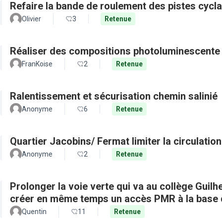
Refaire la bande de roulement des pistes cycl
Olivier
3
Retenue
Réaliser des compositions photoluminescente 
FranKoise
2
Retenue
Ralentissement et sécurisation chemin salinié
Anonyme
6
Retenue
Quartier Jacobins/ Fermat limi
Anonyme
2
Retenue
Prolonger la voie verte qui va au collège Guilh
créer en même temps un accès PMR à la base d
Quentin
11
Retenue