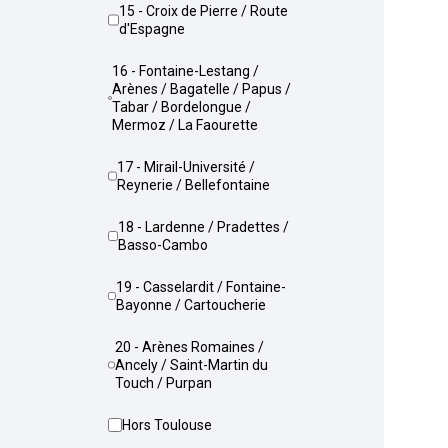
15 - Croix de Pierre / Route
d'Espagne
16 - Fontaine-Lestang /
Arènes / Bagatelle / Papus /
Tabar / Bordelongue /
Mermoz / La Faourette
17 - Mirail-Université /
Reynerie / Bellefontaine
18 - Lardenne / Pradettes /
Basso-Cambo
19 - Casselardit / Fontaine-
Bayonne / Cartoucherie
20 - Arènes Romaines /
Ancely / Saint-Martin du
Touch / Purpan
Hors Toulouse