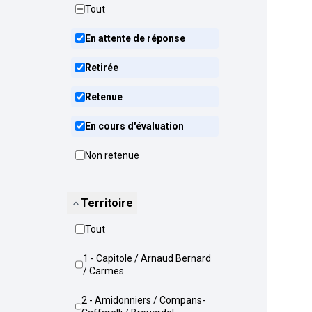
Tout
En attente de réponse
Retirée
Retenue
En cours d'évaluation
Non retenue
Territoire
Tout
1 - Capitole / Arnaud Bernard
/ Carmes
2 - Amidonniers / Compans-