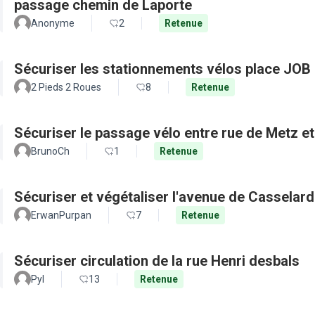
passage chemin de Laporte
Anonyme
2
Retenue
Sécuriser les stationnements vélos place JOB 
2 Pieds 2 Roues
8
Retenue
Sécuriser le passage vélo entre rue de Metz e
BrunoCh
1
Retenue
Sécuriser et végétaliser l'avenue de Casselard
ErwanPurpan
7
Retenue
Sécuriser circulation de la rue Henri desbals
Pyl
13
Retenue