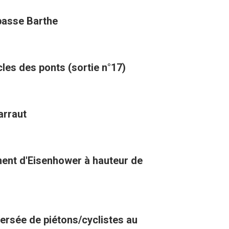
mpasse Barthe
cles des ponts (sortie n°17)
arraut
ment d'Eisenhower à hauteur de
versée de piétons/cyclistes au