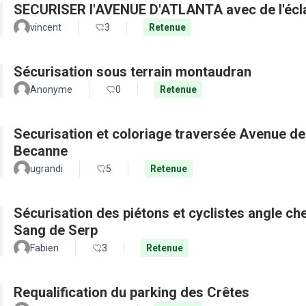
SECURISER l'A
vincent
3
Retenue
Sécurisation sous terrain montaudran
Anonyme
0
Retenue
Securisation et coloriage traversée Avenue de
Becanne
ugrandi
5
Retenue
Sécurisation des piétons et cyclistes angle c
Sang de Serp
Fabien
3
Retenue
Requalification du parking des Crêtes