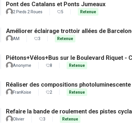
Pont des Catalans et Ponts Jumeaux
2 Pieds 2 Roues
5
Retenue
Améliorer éclairage trottoir allées de Barcel
AM
3
Retenue
Piétons+Vélos+Bus sur le Boulevard Riquet - C
Anonyme
8
Retenue
Réaliser des compositions photoluminescente 
FranKoise
2
Retenue
Refaire la bande de roulement des pistes cycl
Olivier
3
Retenue