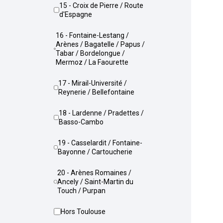
15 - Croix de Pierre / Route
d'Espagne
16 - Fontaine-Lestang /
Arènes / Bagatelle / Papus /
Tabar / Bordelongue /
Mermoz / La Faourette
17 - Mirail-Université /
Reynerie / Bellefontaine
18 - Lardenne / Pradettes /
Basso-Cambo
19 - Casselardit / Fontaine-
Bayonne / Cartoucherie
20 - Arènes Romaines /
Ancely / Saint-Martin du
Touch / Purpan
Hors Toulouse