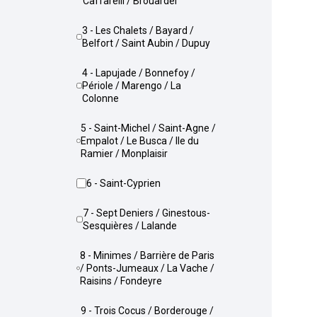
Caffarelli / Brouardel
3 - Les Chalets / Bayard /
Belfort / Saint Aubin / Dupuy
4 - Lapujade / Bonnefoy /
Périole / Marengo / La
Colonne
5 - Saint-Michel / Saint-Agne /
Empalot / Le Busca / Ile du
Ramier / Monplaisir
6 - Saint-Cyprien
7 - Sept Deniers / Ginestous-
Sesquières / Lalande
8 - Minimes / Barrière de Paris
/ Ponts-Jumeaux / La Vache /
Raisins / Fondeyre
9 - Trois Cocus / Borderouge /