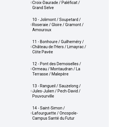
Croix-Daurade / Paléficat /
Grand Selve
10 - Jolimont / Soupetard /
Roseraie / Gloire / Gramont /
Amouroux
11 - Bonhoure / Guilheméry /
Château de l'Hers / Limayrac /
Côte Pavée
12 - Pont des Demoiselles /
Ormeau / Montaudran / La
Terrasse / Malepère
13 - Rangueil / Sauzelong /
Jules-Julien / Pech-David /
Pouvourville
14 - Saint-Simon /
Lafourguette / Oncopole-
Campus Santé du Futur