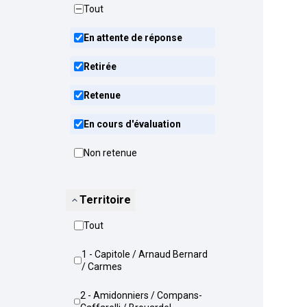
Tout
En attente de réponse
Retirée
Retenue
En cours d'évaluation
Non retenue
Territoire
Tout
1 - Capitole / Arnaud Bernard
/ Carmes
2 - Amidonniers / Compans-