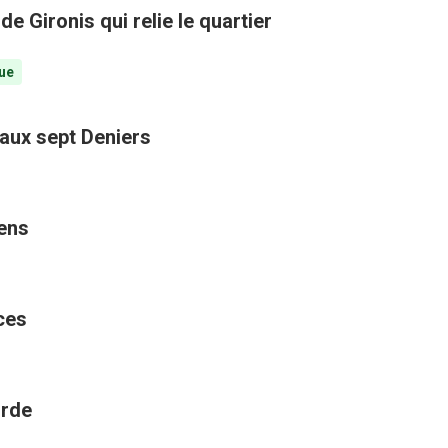
e Gironis qui relie le quartier
ue
aux sept Deniers
dens
ces
orde