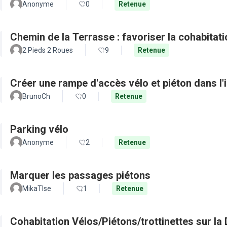
Anonyme
0
Retenue
Chemin de la Terrasse : favoriser la cohabitati
2 Pieds 2 Roues
9
Retenue
Créer une rampe d'accès vélo et piéton dans l'
BrunoCh
0
Retenue
Parking vélo
Anonyme
2
Retenue
Marquer les passages piétons
MikaTlse
1
Retenue
Cohabitation Vélos/Piétons/trottinettes sur la Digue de Garonne rive droite entre