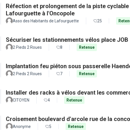
Réfection et prolongement de la piste cyclable d
Lafourguette à l'Oncopole
Asso des Habitants de Lafourguette
25
Reten
Sécuriser les stationnements vélos place JOB 
2 Pieds 2 Roues
8
Retenue
Implantation feu piéton sous passerelle Haen
2 Pieds 2 Roues
7
Retenue
Installer des racks à vélos devant les commer
CITOYEN
4
Retenue
Croisement boulevard d'arcole rue de la conc
Anonyme
5
Retenue