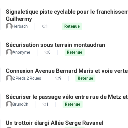
Signaletique piste cyclable pour le franchisse
Guilhermy
Herbach
1
Retenue
Sécurisation sous terrain montaudran
Anonyme
0
Retenue
Connexion Avenue Bernard Maris et voie verte
2 Pieds 2 Roues
9
Retenue
Sécuriser le passage vélo entre rue de Metz e
BrunoCh
1
Retenue
Un trottoir élargi Allée Serge Ravanel