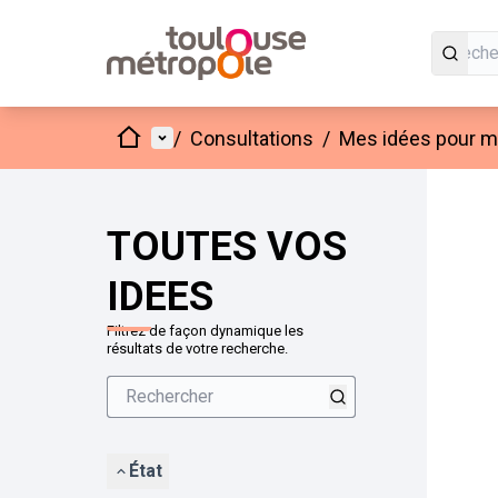
Accueil
Menu principal
/
Consultations
/
Mes idées pour mo
Passer
L'élément
+
−
TOUTES VOS
IDEES
Filtrez de façon dynamique les
résultats de votre recherche.
État