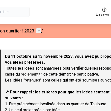
En savoir
Menu utilisateur
n quartier ! 2023
/
 la carte
 suivant est une carte qui présente les éléments de cette page co
Du 11 octobre au 13 novembre 2023, vous avez pu propos
vos idées préférées.
Toutes les idées sont analysées pour vérifier qu'elles répond
cadre du
règlement
de cette démarche participative.
(Lien externe)
Les idées "retenues" sont celles qui ont été soumises au vot
📍 Pour rappel : les critères pour que les idées rentren
suivants :
1. Être précisément localisée dans un quartier de Toulouse
2. Un seul projet précis par idée