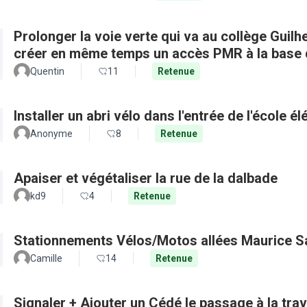
Prolonger la voie verte qui va au collège Guilh
créer en même temps un accès PMR à la base d
Quentin
11
Retenue
Installer un abri vélo dans l'entrée de l'école é
Anonyme
8
Retenue
Apaiser et végétaliser la rue de la dalbade
kd9
4
Retenue
Stationnements Vélos/Motos allées Maurice S
Camille
14
Retenue
Signaler + Ajouter un Cédé le passage à la tra