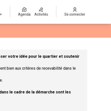
 +
Agenda
Activités
Se connecter
Leaflet
|
©
OpenStreetMap
contributors
mme des points de carte. L'élément peut être utilisé avec un lect
er votre idée pour le quartier et soutenir
ent bien aux critères de recevabilité dans le
e.
t dans le cadre de la démarche sont les