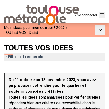
Menu
Se connecter
Mes idées pour mon quartier ! 2023
/
Menu p
TOUTES VOS IDEES
TOUTES VOS IDEES
Filtrer et rechercher
Passer la carte
Leaflet
|
©
OpenStreetMap
contributors
L'élément suivant est une carte qui présente les éléments de c
+
Du 11 octobre au 13 novembre 2023, vous avez
−
pu proposer votre idée pour le quartier et
soutenir vos idées préférées.
Toutes les idées sont analysées pour vérifier qu'elles
répondent bien aux critères de recevabilité dans le
cadre du
règlement
de cette démarche participative.