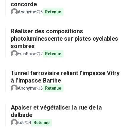
concorde
Anonyme
5
Retenue
Réaliser des compositions
photoluminescente sur pistes cyclables
sombres
FranKoise
2
Retenue
Tunnel ferroviaire reliant l’impasse Vitry
à l’impasse Barthe
Anonyme
6
Retenue
Apaiser et végétaliser la rue de la
dalbade
kd9
4
Retenue