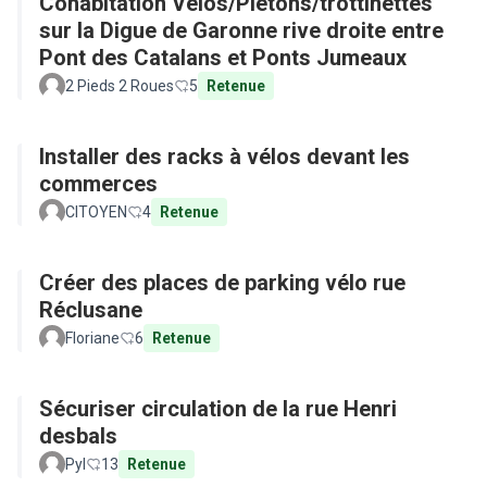
Cohabitation Vélos/Piétons/trottinettes
sur la Digue de Garonne rive droite entre
Pont des Catalans et Ponts Jumeaux
2 Pieds 2 Roues
5
Retenue
Installer des racks à vélos devant les
commerces
CITOYEN
4
Retenue
Créer des places de parking vélo rue
Réclusane
Floriane
6
Retenue
Sécuriser circulation de la rue Henri
desbals
Pyl
13
Retenue