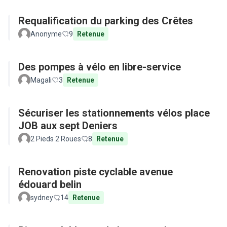
Requalification du parking des Crêtes
Anonyme
9
Retenue
Des pompes à vélo en libre-service
Magali
3
Retenue
Sécuriser les stationnements vélos place
JOB aux sept Deniers
2 Pieds 2 Roues
8
Retenue
Renovation piste cyclable avenue
édouard belin
sydney
14
Retenue