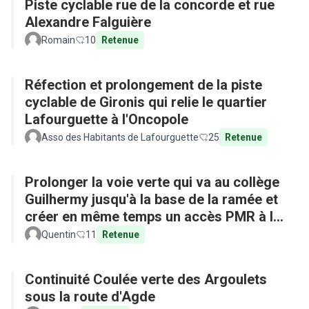
Piste cyclable rue de la concorde et rue
Alexandre Falguière
Romain
10
Retenue
Réfection et prolongement de la piste
cyclable de Gironis qui relie le quartier
Lafourguette à l'Oncopole
Asso des Habitants de Lafourguette
25
Retenue
Prolonger la voie verte qui va au collège
Guilhermy jusqu'à la base de la ramée et
créer en même temps un accès PMR à la
base depuis l'arrêt de bus
Quentin
11
Retenue
Continuité Coulée verte des Argoulets
sous la route d'Agde