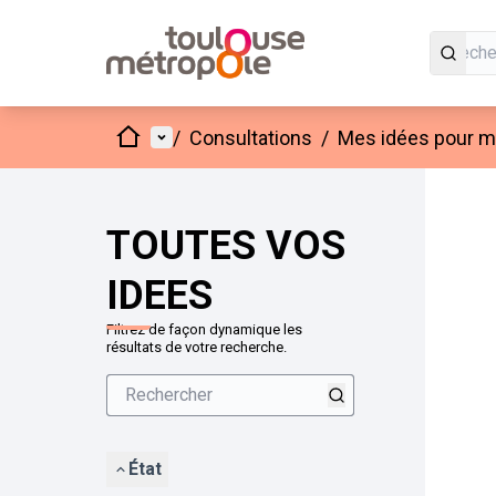
Accueil
Menu principal
/
Consultations
/
Mes idées pour mo
Passer
L'élément
+
−
TOUTES VOS
IDEES
Filtrez de façon dynamique les
résultats de votre recherche.
État