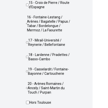
15 - Croix de Pierre / Route
d'Espagne
16 - Fontaine-Lestang /
Arènes / Bagatelle / Papus /
Tabar / Bordelongue /
Mermoz / La Faourette
17 - Mirail-Université /
Reynerie / Bellefontaine
18 - Lardenne / Pradettes /
Basso-Cambo
19 - Casselardit / Fontaine-
Bayonne / Cartoucherie
20 - Arènes Romaines /
Ancely / Saint-Martin du
Touch / Purpan
Hors Toulouse