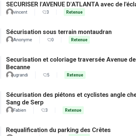
SECURISER l'A
vincent
3
Retenue
Sécurisation sous terrain montaudran
Anonyme
0
Retenue
Securisation et coloriage traversée Avenue de
Becanne
ugrandi
5
Retenue
Sécurisation des piétons et cyclistes angle c
Sang de Serp
Fabien
3
Retenue
Requalification du parking des Crêtes