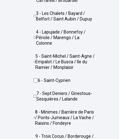
Caffarelli / Brouardel
3 - Les Chalets / Bayard /
Belfort / Saint Aubin / Dupuy
4 - Lapujade / Bonnefoy /
Périole / Marengo / La
Colonne
5 - Saint-Michel / Saint-Agne /
Empalot / Le Busca / Ile du
Ramier / Monplaisir
6 - Saint-Cyprien
7 - Sept Deniers / Ginestous-
Sesquières / Lalande
8 - Minimes / Barrière de Paris
/ Ponts-Jumeaux / La Vache /
Raisins / Fondeyre
9 - Trois Cocus / Borderouge /