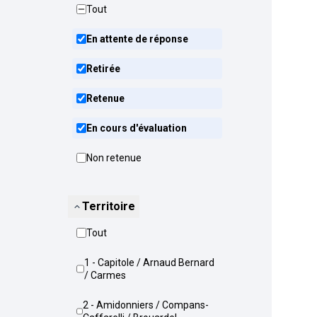
Tout
En attente de réponse
Retirée
Retenue
En cours d'évaluation
Non retenue
Territoire
Tout
1 - Capitole / Arnaud Bernard
/ Carmes
2 - Amidonniers / Compans-