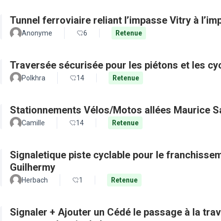
Tunnel ferroviaire reliant l’impasse Vitry à l’i
Anonyme
6
Retenue
Traversée sécurisée pour les piétons et les cy
Polkhra
14
Retenue
Stationnements Vélos/Motos allées Maurice S
Camille
14
Retenue
Signaletique piste cyclable pour le franchisse
Guilhermy
Herbach
1
Retenue
Signaler + Ajouter un Cédé le passage à la tra