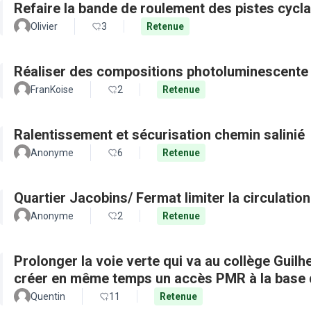
Refaire la bande de roulement des pistes cycl
Olivier
3
Retenue
Réaliser des compositions photoluminescente 
FranKoise
2
Retenue
Ralentissement et sécurisation chemin salinié
Anonyme
6
Retenue
Quartier Jacobins/ Fermat limi
Anonyme
2
Retenue
Prolonger la voie verte qui va au collège Guilh
créer en même temps un accès PMR à la base d
Quentin
11
Retenue