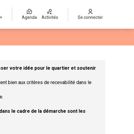
 +
Agenda
Activités
Se connecter
Leaflet
|
©
OpenStreetMap
contributors
mme des points de carte. L'élément peut être utilisé avec un lect
er votre idée pour le quartier et soutenir
ent bien aux critères de recevabilité dans le
e.
t dans le cadre de la démarche sont les