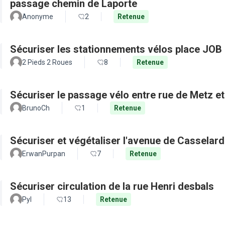
passage chemin de Laporte
Anonyme
2
Retenue
Sécuriser les stationnements vélos place JOB 
2 Pieds 2 Roues
8
Retenue
Sécuriser le passage vélo entre rue de Metz e
BrunoCh
1
Retenue
Sécuriser et végétaliser l'avenue de Casselard
ErwanPurpan
7
Retenue
Sécuriser circulation de la rue Henri desbals
Pyl
13
Retenue