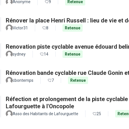
Anonyme
9
Retenue
Rénover la place Henri Russell : lieu de vie et 
Victor31
8
Retenue
Renovation piste cyclable avenue édouard beli
sydney
14
Retenue
Rénovation bande cyclable rue Claude Gonin et 
cbontemps
7
Retenue
Réfection et prolongement de la piste cyclable d
Lafourguette à l'Oncopole
Asso des Habitants de Lafourguette
25
Reten