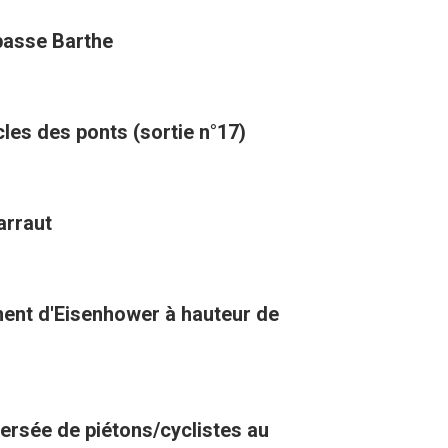
mpasse Barthe
cles des ponts (sortie n°17)
arraut
ment d'Eisenhower à hauteur de
versée de piétons/cyclistes au