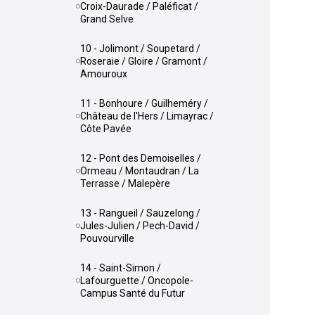
Croix-Daurade / Paléficat /
Grand Selve
10 - Jolimont / Soupetard /
Roseraie / Gloire / Gramont /
Amouroux
11 - Bonhoure / Guilheméry /
Château de l'Hers / Limayrac /
Côte Pavée
12 - Pont des Demoiselles /
Ormeau / Montaudran / La
Terrasse / Malepère
13 - Rangueil / Sauzelong /
Jules-Julien / Pech-David /
Pouvourville
14 - Saint-Simon /
Lafourguette / Oncopole-
Campus Santé du Futur