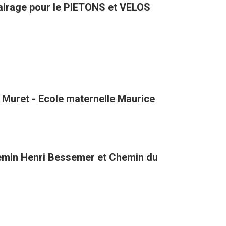
VENUE D'ATLANTA avec de l'éclairage pour le PIETONS et VELOS
 Muret - Ecole maternelle Maurice
hemin Henri Bessemer et Chemin du