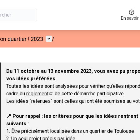
En savoir
Menu utilisateur
n quartier ! 2023
/
 la carte
 suivant est une carte qui présente les éléments de cette page co
Du 11 octobre au 13 novembre 2023, vous avez pu propos
vos idées préférées.
Toutes les idées sont analysées pour vérifier qu'elles répond
cadre du
règlement
de cette démarche participative.
(Lien externe)
Les idées "retenues" sont celles qui ont été soumises au vot
📍 Pour rappel : les critères pour que les idées rentren
suivants :
1. Être précisément localisée dans un quartier de Toulouse
2. Un seul projet précis par idée