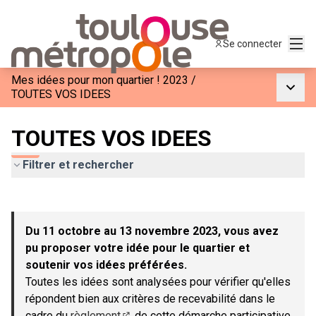
Menu
Se connecter
Mes idées pour mon quartier ! 2023
/
Menu p
TOUTES VOS IDEES
TOUTES VOS IDEES
Filtrer et rechercher
Passer la carte
Leaflet
|
©
OpenStreetMap
contributors
L'élément suivant est une carte qui présente les éléments de c
+
Du 11 octobre au 13 novembre 2023, vous avez
−
pu proposer votre idée pour le quartier et
soutenir vos idées préférées.
Toutes les idées sont analysées pour vérifier qu'elles
répondent bien aux critères de recevabilité dans le
cadre du
règlement
de cette démarche participative.