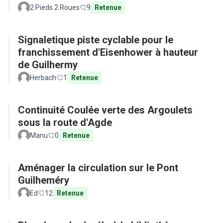
2 Pieds 2 Roues
9
Retenue
Signaletique piste cyclable pour le
franchissement d'Eisenhower à hauteur
de Guilhermy
Herbach
1
Retenue
Continuité Coulée verte des Argoulets
sous la route d'Agde
Manu
0
Retenue
Aménager la circulation sur le Pont
Guilheméry
Ed
12
Retenue