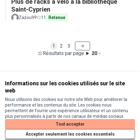
Plus de racks à vélo à la bibliothèque
Saint-Cyprien
Zazou99
11
Retenue
1
2
3
Résultats par page :
20
Voir toutes les propositions retirées
Informations sur les cookies utilisés sur le site
web
Nous utilisons des cookies sur notre site Web pour améliorer la
Conditions d'utilisation
performance et les contenus du site. Les cookies nous
Paramètres des cookies
permettent de fournir une expérience utilisateur et un contenu
Je participe ! sur X
Je participe ! sur Facebook
Je participe ! sur Instagram
plus personnalisés à partir de nos canaux de médias sociaux.
(Lien externe)
(Lien externe)
(Lien externe)
Tout accepter
Accepter seulement les cookies essentiels