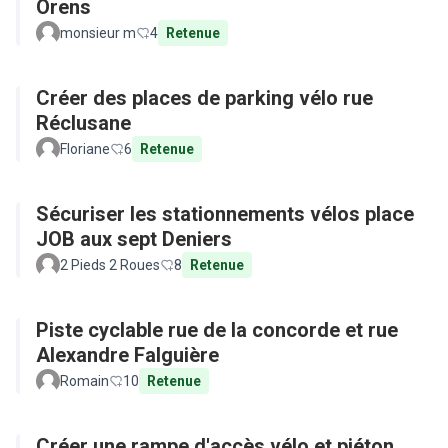
Orens
monsieur m
4
Retenue
Créer des places de parking vélo rue
Réclusane
Floriane
6
Retenue
Sécuriser les stationnements vélos place
JOB aux sept Deniers
2 Pieds 2 Roues
8
Retenue
Piste cyclable rue de la concorde et rue
Alexandre Falguière
Romain
10
Retenue
Créer une rampe d'accès vélo et piéton