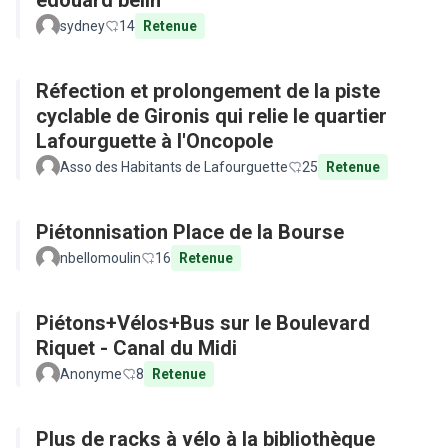
édouard belin
sydney
14
Retenue
Réfection et prolongement de la piste
cyclable de Gironis qui relie le quartier
Lafourguette à l'Oncopole
Asso des Habitants de Lafourguette
25
Retenue
Piétonnisation Place de la Bourse
nbellomoulin
16
Retenue
Piétons+Vélos+Bus sur le Boulevard
Riquet - Canal du Midi
Anonyme
8
Retenue
Plus de racks à vélo à la bibliothèque