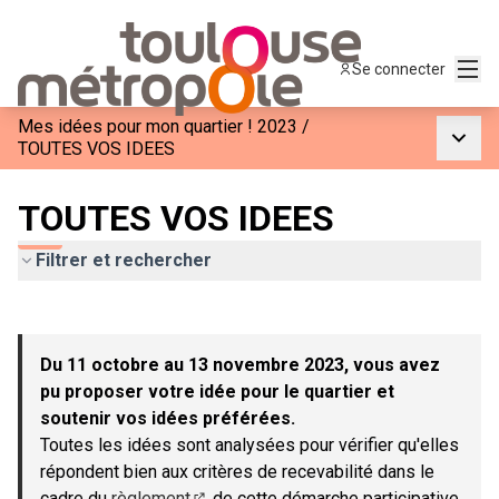
Menu
Se connecter
Mes idées pour mon quartier ! 2023
/
Menu p
TOUTES VOS IDEES
TOUTES VOS IDEES
Filtrer et rechercher
Passer la carte
Leaflet
|
©
OpenStreetMap
contributors
L'élément suivant est une carte qui présente les éléments de c
+
Du 11 octobre au 13 novembre 2023, vous avez
−
pu proposer votre idée pour le quartier et
soutenir vos idées préférées.
Toutes les idées sont analysées pour vérifier qu'elles
répondent bien aux critères de recevabilité dans le
cadre du
règlement
de cette démarche participative.