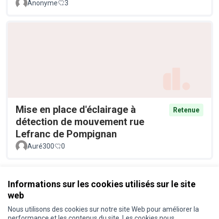
Anonyme
3
Mise en place d'éclairage à
Retenue
détection de mouvement rue
Lefranc de Pompignan
Auré300
0
Voir toutes les propositions retirées
Informations sur les cookies utilisés sur le site
web
Nous utilisons des cookies sur notre site Web pour améliorer la
Conditions d'utilisation
performance et les contenus du site. Les cookies nous