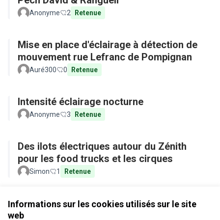
Pech David & Rangueil
Anonyme
2
Retenue
Mise en place d'éclairage à détection de
mouvement rue Lefranc de Pompignan
Auré300
0
Retenue
Intensité éclairage nocturne
Anonyme
3
Retenue
Des ilots électriques autour du Zénith
pour les food trucks et les cirques
Simon
1
Retenue
Voir toutes les propositions retirées
Informations sur les cookies utilisés sur le site
web