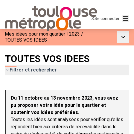
Menu
Se connecter
Mes idées pour mon quartier ! 2023
/
Menu p
TOUTES VOS IDEES
TOUTES VOS IDEES
Filtrer et rechercher
Passer la carte
Leaflet
|
©
OpenStreetMap
contributors
L'élément suivant est une carte qui présente les éléments de c
+
Du 11 octobre au 13 novembre 2023, vous avez
−
pu proposer votre idée pour le quartier et
soutenir vos idées préférées.
Toutes les idées sont analysées pour vérifier qu'elles
répondent bien aux critères de recevabilité dans le
cadre du
règlement
de cette démarche participative.