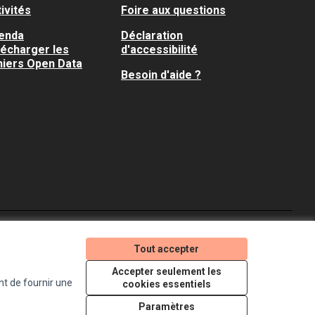
ivités
Foire aux questions
enda
Déclaration
lécharger les
d'accessibilité
hiers Open Data
Besoin d'aide ?
Je participe ! sur X
Je participe ! sur Faceboo
Je participe ! sur In
Tout accepter
(Lien externe)
(Lien externe)
(Lien externe)
Accepter seulement les
nt de fournir une
cookies essentiels
Licence Creative Comm
(Lien externe)
Paramètres