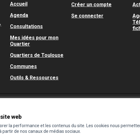
Accueil
Créer un compte
Act
Agenda
Se connecter
Ag
Té
.
Consultations
fic
Mes idées pour mon
Quartier
Quartiers de Toulouse
Communes
Outils & Ressources
 site web
iorer la performance et les contenus du site. Les cookies nous permette
 à partir de nos canaux de médias sociaux.