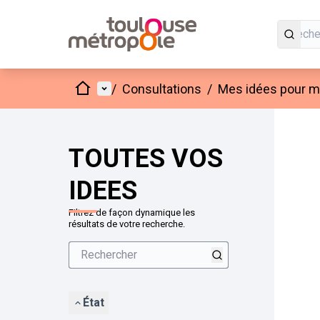
Accueil
Menu principal
/
Consultations
/
Mes idées pour mo
Passer
L'élément
+
−
TOUTES VOS
IDEES
Filtrez de façon dynamique les
résultats de votre recherche.
État