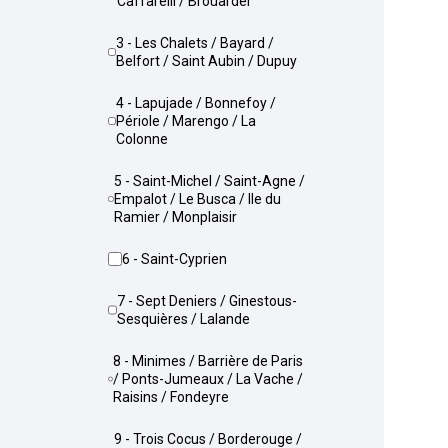
Caffarelli / Brouardel
3 - Les Chalets / Bayard /
Belfort / Saint Aubin / Dupuy
4 - Lapujade / Bonnefoy /
Périole / Marengo / La
Colonne
5 - Saint-Michel / Saint-Agne /
Empalot / Le Busca / Ile du
Ramier / Monplaisir
6 - Saint-Cyprien
7 - Sept Deniers / Ginestous-
Sesquières / Lalande
8 - Minimes / Barrière de Paris
/ Ponts-Jumeaux / La Vache /
Raisins / Fondeyre
9 - Trois Cocus / Borderouge /