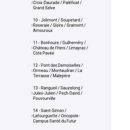
Croix-Daurade / Paléficat /
Grand Selve
10 - Jolimont / Soupetard /
Roseraie / Gloire / Gramont /
Amouroux
11 - Bonhoure / Guilheméry /
Château de l'Hers / Limayrac /
Côte Pavée
12 - Pont des Demoiselles /
Ormeau / Montaudran / La
Terrasse / Malepère
13 - Rangueil / Sauzelong /
Jules-Julien / Pech-David /
Pouvourville
14 - Saint-Simon /
Lafourguette / Oncopole-
Campus Santé du Futur