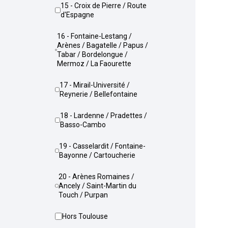
15 - Croix de Pierre / Route
d'Espagne
16 - Fontaine-Lestang /
Arènes / Bagatelle / Papus /
Tabar / Bordelongue /
Mermoz / La Faourette
17 - Mirail-Université /
Reynerie / Bellefontaine
18 - Lardenne / Pradettes /
Basso-Cambo
19 - Casselardit / Fontaine-
Bayonne / Cartoucherie
20 - Arènes Romaines /
Ancely / Saint-Martin du
Touch / Purpan
Hors Toulouse