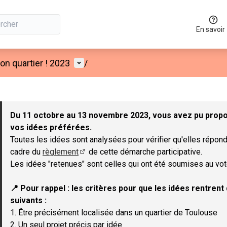
En savoir
Menu utilisateur
n quartier ! 2023
/
 la carte
 suivant est une carte qui présente les éléments de cette page co
Du 11 octobre au 13 novembre 2023, vous avez pu propos
vos idées préférées.
Toutes les idées sont analysées pour vérifier qu'elles répond
cadre du
règlement
de cette démarche participative.
(Lien externe)
Les idées "retenues" sont celles qui ont été soumises au vot
📍 Pour rappel : les critères pour que les idées rentren
suivants :
1. Être précisément localisée dans un quartier de Toulouse
2. Un seul projet précis par idée