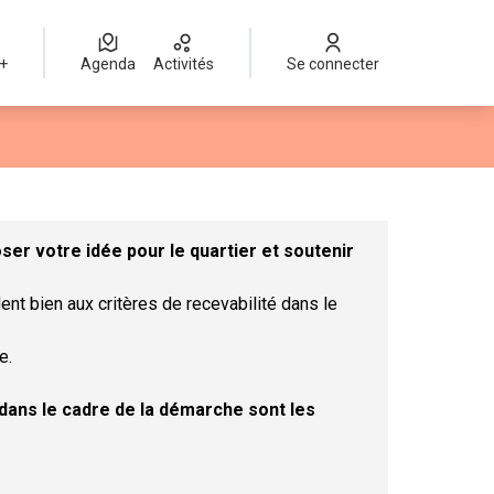
 +
Agenda
Activités
Se connecter
Leaflet
|
©
OpenStreetMap
contributors
mme des points de carte. L'élément peut être utilisé avec un lect
er votre idée pour le quartier et soutenir
ent bien aux critères de recevabilité dans le
e.
t dans le cadre de la démarche sont les