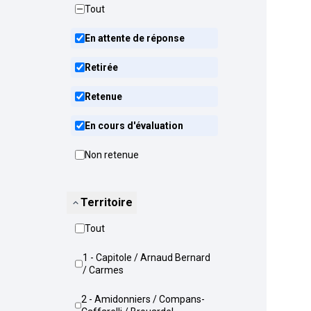
Tout
En attente de réponse
Retirée
Retenue
En cours d'évaluation
Non retenue
Territoire
Tout
1 - Capitole / Arnaud Bernard
/ Carmes
2 - Amidonniers / Compans-