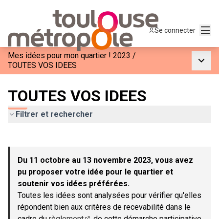
Menu
Se connecter
Mes idées pour mon quartier ! 2023
/
Menu p
TOUTES VOS IDEES
TOUTES VOS IDEES
Filtrer et rechercher
Passer la carte
Leaflet
|
©
OpenStreetMap
contributors
L'élément suivant est une carte qui présente les éléments de c
+
Du 11 octobre au 13 novembre 2023, vous avez
−
pu proposer votre idée pour le quartier et
soutenir vos idées préférées.
Toutes les idées sont analysées pour vérifier qu'elles
répondent bien aux critères de recevabilité dans le
cadre du
règlement
de cette démarche participative.