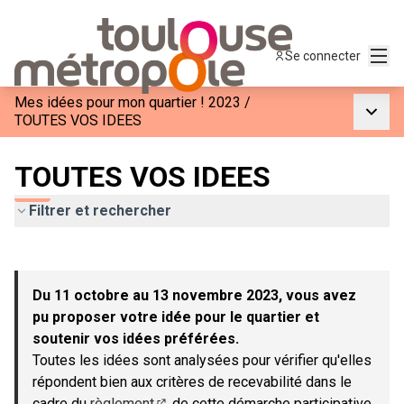
Menu
Se connecter
Mes idées pour mon quartier ! 2023
/
Menu p
TOUTES VOS IDEES
TOUTES VOS IDEES
Filtrer et rechercher
Passer la carte
Leaflet
|
©
OpenStreetMap
contributors
L'élément suivant est une carte qui présente les éléments de c
+
Du 11 octobre au 13 novembre 2023, vous avez
−
pu proposer votre idée pour le quartier et
soutenir vos idées préférées.
Toutes les idées sont analysées pour vérifier qu'elles
répondent bien aux critères de recevabilité dans le
cadre du
règlement
de cette démarche participative.