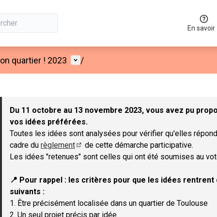
En savoir
Menu utilisateur
n quartier ! 2023
/
 la carte
 suivant est une carte qui présente les éléments de cette page co
Du 11 octobre au 13 novembre 2023, vous avez pu propos
vos idées préférées.
Toutes les idées sont analysées pour vérifier qu'elles répond
cadre du
règlement
de cette démarche participative.
(Lien externe)
Les idées "retenues" sont celles qui ont été soumises au vot
📍 Pour rappel : les critères pour que les idées rentren
suivants :
1. Être précisément localisée dans un quartier de Toulouse
2. Un seul projet précis par idée