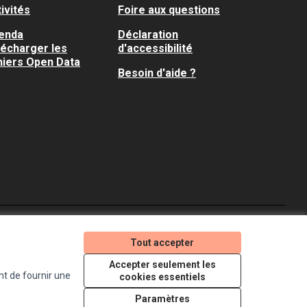
ivités
Foire aux questions
enda
Déclaration
lécharger les
d'accessibilité
hiers Open Data
Besoin d'aide ?
Je participe ! sur X
Je participe ! sur Faceboo
Je participe ! sur In
Tout accepter
(Lien externe)
(Lien externe)
(Lien externe)
Accepter seulement les
nt de fournir une
cookies essentiels
Licence Creative Comm
(Lien externe)
Paramètres