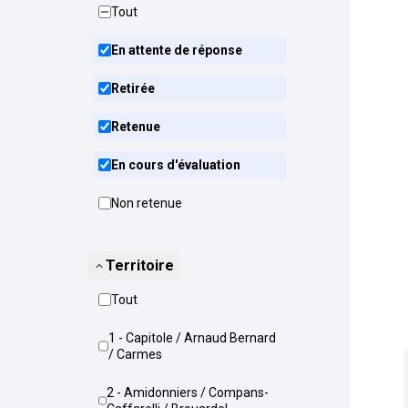
Tout
En attente de réponse
Retirée
Retenue
En cours d'évaluation
Non retenue
Territoire
Tout
1 - Capitole / Arnaud Bernard
/ Carmes
2 - Amidonniers / Compans-