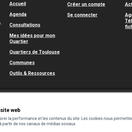
Accueil
Créer un compte
Act
Agenda
Se connecter
Ag
Té
.
Consultations
fic
Mes idées pour mon
Quartier
Quartiers de Toulouse
Communes
Outils & Ressources
 site web
iorer la performance et les contenus du site. Les cookies nous permette
 à partir de nos canaux de médias sociaux.