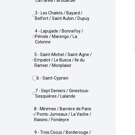
Caffarelli / Brouardel
3 - Les Chalets / Bayard /
Belfort / Saint Aubin / Dupuy
4 - Lapujade / Bonnefoy /
Périole / Marengo / La
Colonne
5 - Saint-Michel / Saint-Agne /
Empalot / Le Busca / Ile du
Ramier / Monplaisir
6 - Saint-Cyprien
7 - Sept Deniers / Ginestous-
Sesquières / Lalande
8 - Minimes / Barrière de Paris
/ Ponts-Jumeaux / La Vache /
Raisins / Fondeyre
9 - Trois Cocus / Borderouge /