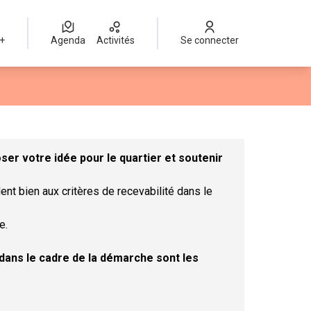
 +
Agenda
Activités
Se connecter
Leaflet
|
©
OpenStreetMap
contributors
mme des points de carte. L'élément peut être utilisé avec un lect
er votre idée pour le quartier et soutenir
ent bien aux critères de recevabilité dans le
e.
t dans le cadre de la démarche sont les