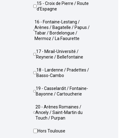
15 - Croix de Pierre / Route
d'Espagne
16 - Fontaine-Lestang /
Arènes / Bagatelle / Papus /
Tabar / Bordelongue /
Mermoz / La Faourette
17 - Mirail-Université /
Reynerie / Bellefontaine
18 - Lardenne / Pradettes /
Basso-Cambo
19 - Casselardit / Fontaine-
Bayonne / Cartoucherie
20 - Arènes Romaines /
Ancely / Saint-Martin du
Touch / Purpan
Hors Toulouse