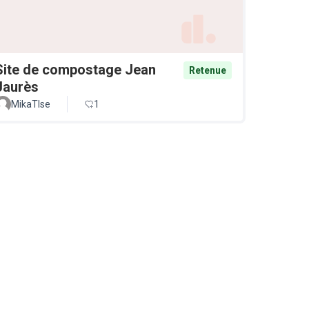
Site de compostage Jean
Retenue
Jaurès
MikaTlse
1