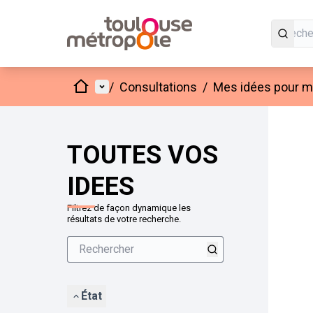
Accueil
Menu principal
/
Consultations
/
Mes idées pour mo
Passer
L'élément
+
−
TOUTES VOS
IDEES
Filtrez de façon dynamique les
résultats de votre recherche.
État