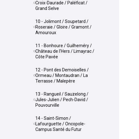
Croix-Daurade / Paléficat /
Grand Selve
10 - Jolimont / Soupetard /
Roseraie / Gloire / Gramont /
Amouroux
11 - Bonhoure / Guilheméry /
Château de l'Hers / Limayrac /
Côte Pavée
12 - Pont des Demoiselles /
Ormeau / Montaudran / La
Terrasse / Malepère
13 - Rangueil / Sauzelong /
Jules-Julien / Pech-David /
Pouvourville
14 - Saint-Simon /
Lafourguette / Oncopole-
Campus Santé du Futur