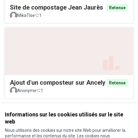
Site de compostage Jean Jaurès
Retenue
MikaTlse
1
Ajout d'un composteur sur Ancely
Retenue
Anonyme
1
Voir toutes les propositions retirées
Informations sur les cookies utilisés sur le site
web
Nous utilisons des cookies sur notre site Web pour améliorer la
Conditions d'utilisation
performance et les contenus du site. Les cookies nous
Paramètres des cookies