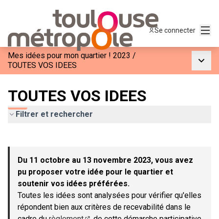
Menu
Se connecter
Mes idées pour mon quartier ! 2023
/
Menu p
TOUTES VOS IDEES
TOUTES VOS IDEES
Filtrer et rechercher
Passer la carte
Leaflet
|
©
OpenStreetMap
contributors
L'élément suivant est une carte qui présente les éléments de c
+
Du 11 octobre au 13 novembre 2023, vous avez
−
pu proposer votre idée pour le quartier et
soutenir vos idées préférées.
Toutes les idées sont analysées pour vérifier qu'elles
répondent bien aux critères de recevabilité dans le
cadre du
règlement
de cette démarche participative.