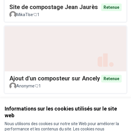
Site de compostage Jean Jaurès
Retenue
MikaTlse
1
Ajout d'un composteur sur Ancely
Retenue
Anonyme
1
Voir toutes les propositions retirées
Informations sur les cookies utilisés sur le site
web
Nous utilisons des cookies sur notre site Web pour améliorer la
Conditions d'utilisation
performance et les contenus du site. Les cookies nous
Paramètres des cookies