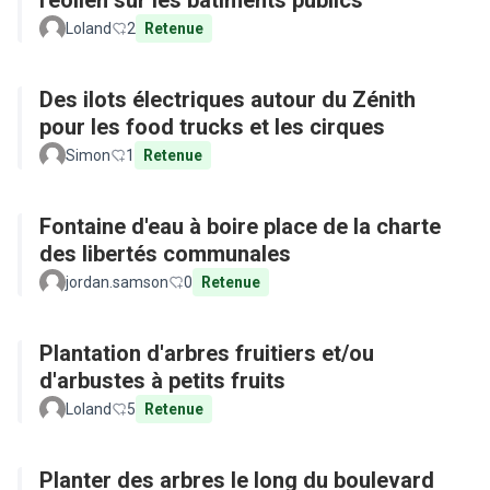
l'éolien sur les batiments publics
Loland
2
Retenue
Des ilots électriques autour du Zénith
pour les food trucks et les cirques
Simon
1
Retenue
Fontaine d'eau à boire place de la charte
des libertés communales
jordan.samson
0
Retenue
Plantation d'arbres fruitiers et/ou
d'arbustes à petits fruits
Loland
5
Retenue
Planter des arbres le long du boulevard