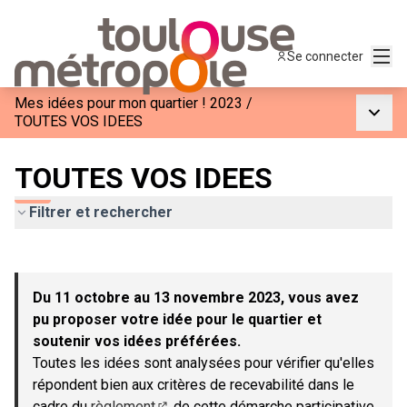
Menu
Se connecter
Mes idées pour mon quartier ! 2023
/
Menu p
TOUTES VOS IDEES
TOUTES VOS IDEES
Filtrer et rechercher
Passer la carte
Leaflet
|
©
OpenStreetMap
contributors
L'élément suivant est une carte qui présente les éléments de c
+
Du 11 octobre au 13 novembre 2023, vous avez
−
pu proposer votre idée pour le quartier et
soutenir vos idées préférées.
Toutes les idées sont analysées pour vérifier qu'elles
répondent bien aux critères de recevabilité dans le
cadre du
règlement
de cette démarche participative.