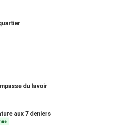
quartier
impasse du lavoir
ature aux 7 deniers
nue