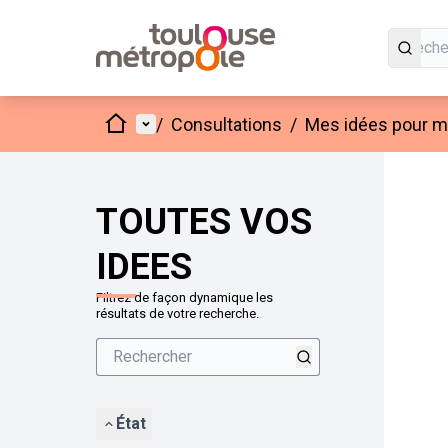
Accueil
Menu principal
/
Consultations
/
Mes idées pour mo
Passer
L'élément
+
−
TOUTES VOS
IDEES
Filtrez de façon dynamique les
résultats de votre recherche.
État