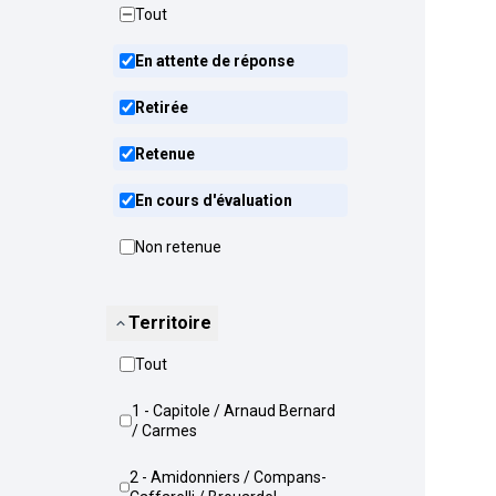
Tout
En attente de réponse
Retirée
Retenue
En cours d'évaluation
Non retenue
Territoire
Tout
1 - Capitole / Arnaud Bernard
/ Carmes
2 - Amidonniers / Compans-