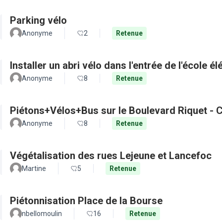
Parking vélo
Anonyme
2
Retenue
Installer un abri vélo dans l'entrée de l'école é
Anonyme
8
Retenue
Piétons+Vélos+Bus sur le Boulevard Riquet - C
Anonyme
8
Retenue
Végétalisation des rues Lejeune et Lancefoc
Martine
5
Retenue
Piétonnisation Place de la Bourse
nbellomoulin
16
Retenue