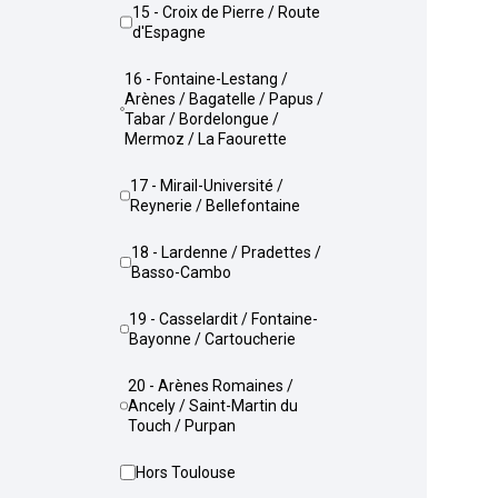
15 - Croix de Pierre / Route
d'Espagne
16 - Fontaine-Lestang /
Arènes / Bagatelle / Papus /
Tabar / Bordelongue /
Mermoz / La Faourette
17 - Mirail-Université /
Reynerie / Bellefontaine
18 - Lardenne / Pradettes /
Basso-Cambo
19 - Casselardit / Fontaine-
Bayonne / Cartoucherie
20 - Arènes Romaines /
Ancely / Saint-Martin du
Touch / Purpan
Hors Toulouse