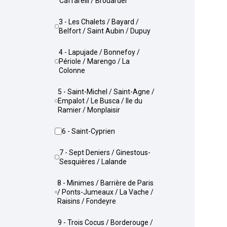
Caffarelli / Brouardel
3 - Les Chalets / Bayard /
Belfort / Saint Aubin / Dupuy
4 - Lapujade / Bonnefoy /
Périole / Marengo / La
Colonne
5 - Saint-Michel / Saint-Agne /
Empalot / Le Busca / Ile du
Ramier / Monplaisir
6 - Saint-Cyprien
7 - Sept Deniers / Ginestous-
Sesquières / Lalande
8 - Minimes / Barrière de Paris
/ Ponts-Jumeaux / La Vache /
Raisins / Fondeyre
9 - Trois Cocus / Borderouge /