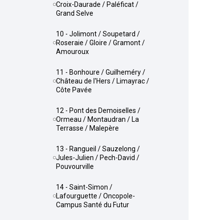
Croix-Daurade / Paléficat /
Grand Selve
10 - Jolimont / Soupetard /
Roseraie / Gloire / Gramont /
Amouroux
11 - Bonhoure / Guilheméry /
Château de l'Hers / Limayrac /
Côte Pavée
12 - Pont des Demoiselles /
Ormeau / Montaudran / La
Terrasse / Malepère
13 - Rangueil / Sauzelong /
Jules-Julien / Pech-David /
Pouvourville
14 - Saint-Simon /
Lafourguette / Oncopole-
Campus Santé du Futur