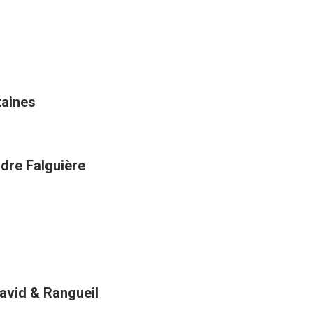
taines
ndre Falguière
David & Rangueil