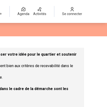
 +
Agenda
Activités
Se connecter
Leaflet
|
©
OpenStreetMap
contributors
mme des points de carte. L'élément peut être utilisé avec un lect
er votre idée pour le quartier et soutenir
ent bien aux critères de recevabilité dans le
e.
t dans le cadre de la démarche sont les