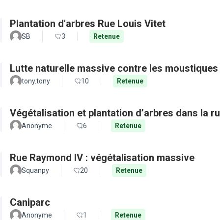
Plantation d'arbres Rue Louis Vitet
SB
3
Retenue
Lutte naturelle massive contre les moustiques
tony.tony
10
Retenue
Végétalisation et plantation d’arbres dans la 
Anonyme
6
Retenue
Rue Raymond IV : végétalisation massive
Squanpy
20
Retenue
Caniparc
Anonyme
1
Retenue