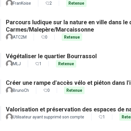
FranKoise
2
Retenue
Parcours ludique sur la nature en ville dans le 
Carmes/Malepère/Marcaissonne
ATC2M
0
Retenue
Végétaliser le quartier Bourrassol
MLJ
1
Retenue
Créer une rampe d'accès vélo et piéton dans l'
BrunoCh
0
Retenue
Valorisation et préservation des espaces de n
Utilisateur ayant supprimé son compte
1
Rete