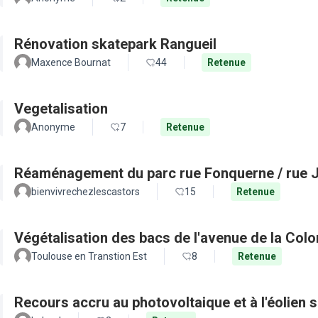
Rénovation skatepark Rangueil
Maxence Bournat
44
Retenue
Vegetalisation
Anonyme
7
Retenue
Réaménagement du parc rue Fonquerne / rue 
bienvivrechezlescastors
15
Retenue
Végétalisation des bacs de l'avenue de la Col
Toulouse en Transtion Est
8
Retenue
Recours accru au photovoltaique et à l'éolien s