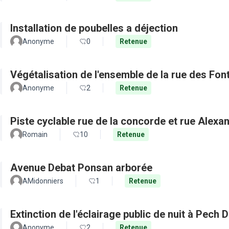
Installation de poubelles a déjection
Anonyme
0
Retenue
Végétalisation de l'ensemble de la rue des Fon
Anonyme
2
Retenue
Piste cyclable rue de la concorde et rue Alexa
Romain
10
Retenue
Avenue Debat Ponsan arborée
AMidonniers
1
Retenue
Extinction de l'éclairage public de nuit à Pech 
Anonyme
2
Retenue