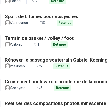
Loland
2
Retenue
Sport de bitumes pour nos jeunes
Vannounou
3
Retenue
Terrain de basket / volley / foot
Antonio
1
Retenue
Rénover le passage souterrain Gabriel Koenin
maximeb
5
Retenue
Croisement boulevard d'arcole rue de la conc
Anonyme
5
Retenue
Réaliser des compositions photoluminescente 