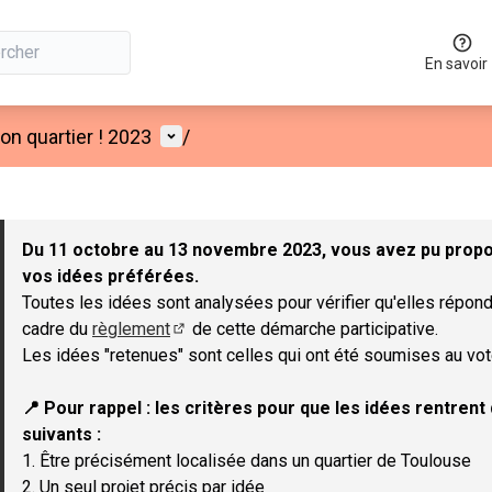
En savoir
Menu utilisateur
n quartier ! 2023
/
 la carte
 suivant est une carte qui présente les éléments de cette page co
Du 11 octobre au 13 novembre 2023, vous avez pu propos
vos idées préférées.
Toutes les idées sont analysées pour vérifier qu'elles répond
cadre du
règlement
de cette démarche participative.
(Lien externe)
Les idées "retenues" sont celles qui ont été soumises au vot
📍 Pour rappel : les critères pour que les idées rentren
suivants :
1. Être précisément localisée dans un quartier de Toulouse
2. Un seul projet précis par idée