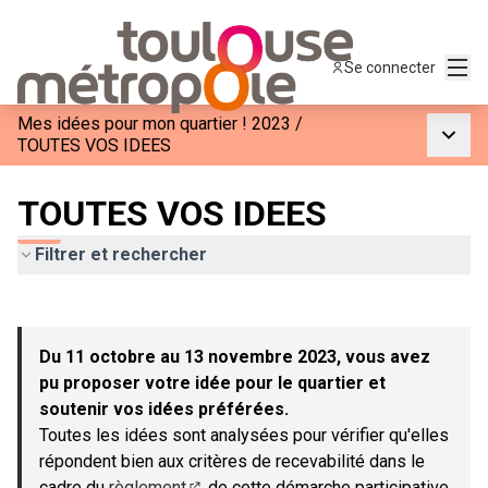
Menu
Se connecter
Mes idées pour mon quartier ! 2023
/
Menu p
TOUTES VOS IDEES
TOUTES VOS IDEES
Filtrer et rechercher
Passer la carte
Leaflet
|
©
OpenStreetMap
contributors
L'élément suivant est une carte qui présente les éléments de c
+
Du 11 octobre au 13 novembre 2023, vous avez
−
pu proposer votre idée pour le quartier et
soutenir vos idées préférées.
Toutes les idées sont analysées pour vérifier qu'elles
répondent bien aux critères de recevabilité dans le
cadre du
règlement
de cette démarche participative.