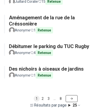
Juillard Coralie
15
Retenue
Aménagement de la rue de la
Créssonière
Anonyme
1
Retenue
Débitumer le parking du TUC Rugby
Anonyme
4
Retenue
Des nichoirs à oiseaux de jardins
Anonyme
1
Retenue
1
2
3
…
8
Résultats par page :
25