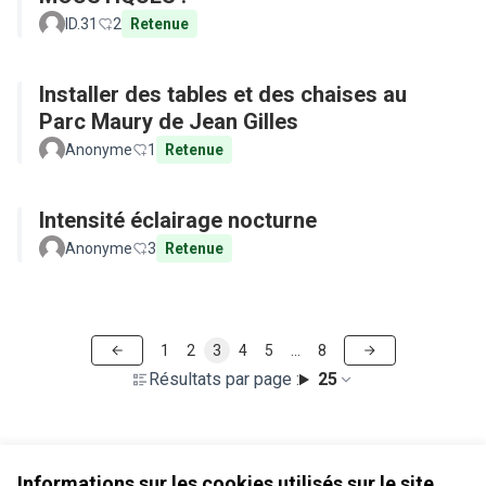
ID.31
2
Retenue
Installer des tables et des chaises au
Parc Maury de Jean Gilles
Anonyme
1
Retenue
Intensité éclairage nocturne
Anonyme
3
Retenue
1
2
3
4
5
…
8
Résultats par page :
25
Voir toutes les propositions retirées
Informations sur les cookies utilisés sur le site