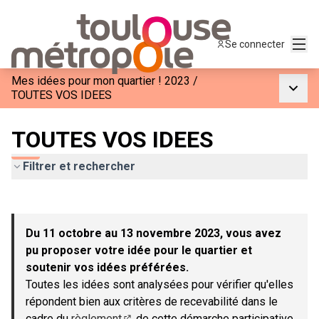
Menu
Se connecter
Mes idées pour mon quartier ! 2023
/
Menu p
TOUTES VOS IDEES
TOUTES VOS IDEES
Filtrer et rechercher
Passer la carte
Leaflet
|
©
OpenStreetMap
contributors
L'élément suivant est une carte qui présente les éléments de c
+
Du 11 octobre au 13 novembre 2023, vous avez
−
pu proposer votre idée pour le quartier et
soutenir vos idées préférées.
Toutes les idées sont analysées pour vérifier qu'elles
répondent bien aux critères de recevabilité dans le
cadre du
règlement
de cette démarche participative.