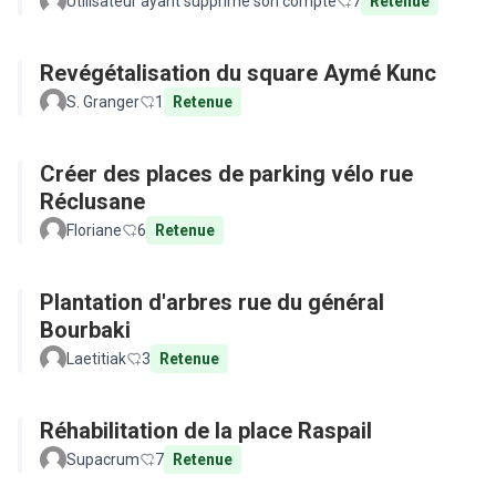
Utilisateur ayant supprimé son compte
7
Retenue
Revégétalisation du square Aymé Kunc
S. Granger
1
Retenue
Créer des places de parking vélo rue
Réclusane
Floriane
6
Retenue
Plantation d'arbres rue du général
Bourbaki
Laetitiak
3
Retenue
Réhabilitation de la place Raspail
Supacrum
7
Retenue