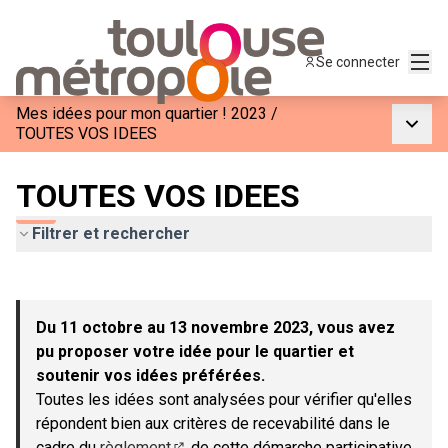
Menu
Se connecter
Mes idées pour mon quartier ! 2023
/
Menu p
TOUTES VOS IDEES
TOUTES VOS IDEES
Filtrer et rechercher
Passer la carte
Leaflet
|
©
OpenStreetMap
contributors
L'élément suivant est une carte qui présente les éléments de c
+
Du 11 octobre au 13 novembre 2023, vous avez
−
pu proposer votre idée pour le quartier et
soutenir vos idées préférées.
Toutes les idées sont analysées pour vérifier qu'elles
répondent bien aux critères de recevabilité dans le
cadre du
règlement
de cette démarche participative.