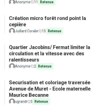
Anonyme
11
Retenue
Création micro forêt rond point la
cepière
Juillard Coralie
15
Retenue
Quartier Jacobins/ Fermat limiter la
circulation et la vitesse avec des
ralentisseurs
Anonyme
2
Retenue
Securisation et coloriage traversée
Avenue de Muret - Ecole maternelle
Maurice Becanne
ugrandi
5
Retenue