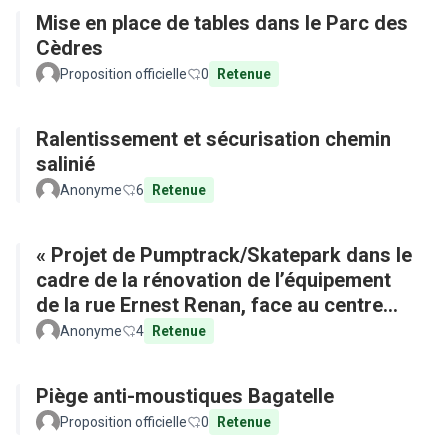
Mise en place de tables dans le Parc des
Cèdres
Proposition officielle
0
Retenue
Ralentissement et sécurisation chemin
salinié
Anonyme
6
Retenue
« Projet de Pumptrack/Skatepark dans le
cadre de la rénovation de l’équipement
de la rue Ernest Renan, face au centre
commercial »
Anonyme
4
Retenue
Piège anti-moustiques Bagatelle
Proposition officielle
0
Retenue