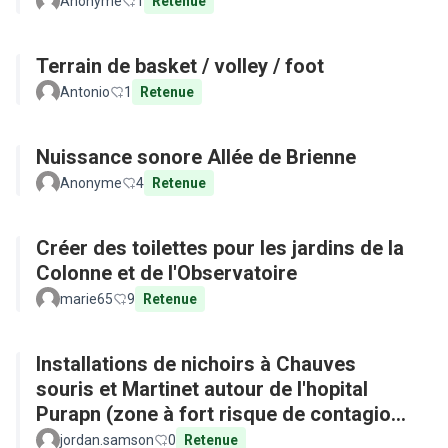
Anonyme
1
Retenue
Terrain de basket / volley / foot
Antonio
1
Retenue
Nuissance sonore Allée de Brienne
Anonyme
4
Retenue
Créer des toilettes pour les jardins de la
Colonne et de l'Observatoire
marie65
9
Retenue
Installations de nichoirs à Chauves
souris et Martinet autour de l'hopital
Purapn (zone à fort risque de contagion
aux maladies tropicales)
jordan.samson
0
Retenue