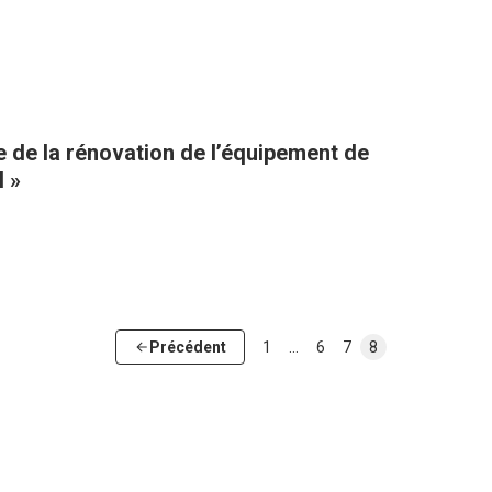
 de la rénovation de l’équipement de
l »
Précédent
1
…
6
7
8