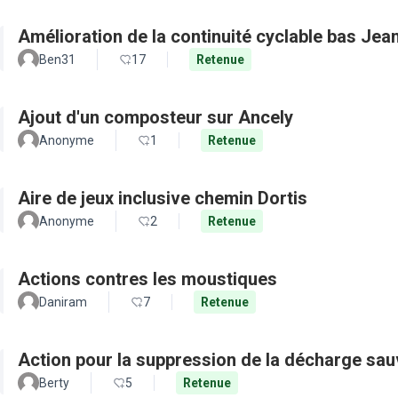
Amélioration de la continuité cyclable bas Jea
Ben31
17
Retenue
Ajout d'un composteur sur Ancely
Anonyme
1
Retenue
Aire de jeux inclusive chemin Dortis
Anonyme
2
Retenue
Actions contres les moustiques
Daniram
7
Retenue
Action pour la suppression de la décharge sa
Berty
5
Retenue