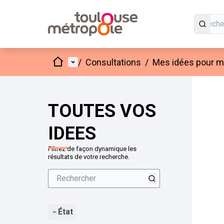
Accueil
Menu principal
/
Consultations
/
Mes idées pour mo
Passer
L'élément
+
−
TOUTES VOS
IDEES
Filtrez de façon dynamique les
résultats de votre recherche.
État