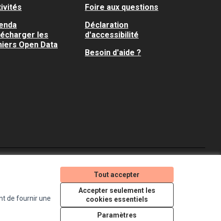
ivités
Foire aux questions
enda
Déclaration
lécharger les
d'accessibilité
hiers Open Data
Besoin d'aide ?
Je participe ! sur X
Je participe ! sur Faceboo
Je participe ! sur In
Tout accepter
(Lien externe)
(Lien externe)
(Lien externe)
Accepter seulement les
nt de fournir une
cookies essentiels
Licence Creative Comm
(Lien externe)
Paramètres