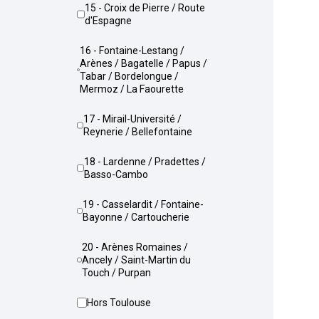
15 - Croix de Pierre / Route
d'Espagne
16 - Fontaine-Lestang /
Arènes / Bagatelle / Papus /
Tabar / Bordelongue /
Mermoz / La Faourette
17 - Mirail-Université /
Reynerie / Bellefontaine
18 - Lardenne / Pradettes /
Basso-Cambo
19 - Casselardit / Fontaine-
Bayonne / Cartoucherie
20 - Arènes Romaines /
Ancely / Saint-Martin du
Touch / Purpan
Hors Toulouse