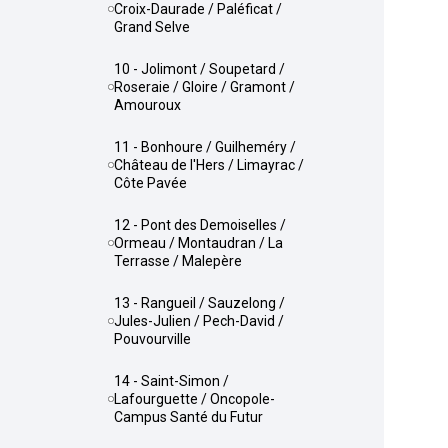
Croix-Daurade / Paléficat /
Grand Selve
10 - Jolimont / Soupetard /
Roseraie / Gloire / Gramont /
Amouroux
11 - Bonhoure / Guilheméry /
Château de l'Hers / Limayrac /
Côte Pavée
12 - Pont des Demoiselles /
Ormeau / Montaudran / La
Terrasse / Malepère
13 - Rangueil / Sauzelong /
Jules-Julien / Pech-David /
Pouvourville
14 - Saint-Simon /
Lafourguette / Oncopole-
Campus Santé du Futur