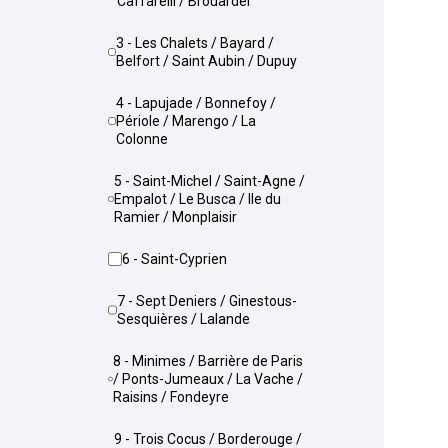
Caffarelli / Brouardel
3 - Les Chalets / Bayard /
Belfort / Saint Aubin / Dupuy
4 - Lapujade / Bonnefoy /
Périole / Marengo / La
Colonne
5 - Saint-Michel / Saint-Agne /
Empalot / Le Busca / Ile du
Ramier / Monplaisir
6 - Saint-Cyprien
7 - Sept Deniers / Ginestous-
Sesquières / Lalande
8 - Minimes / Barrière de Paris
/ Ponts-Jumeaux / La Vache /
Raisins / Fondeyre
9 - Trois Cocus / Borderouge /