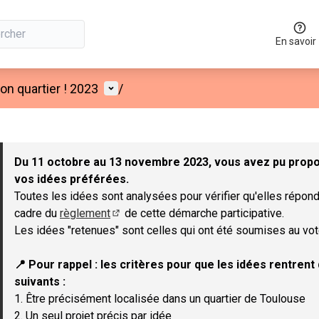
En savoir
Menu utilisateur
n quartier ! 2023
/
 la carte
 suivant est une carte qui présente les éléments de cette page co
Du 11 octobre au 13 novembre 2023, vous avez pu propos
vos idées préférées.
Toutes les idées sont analysées pour vérifier qu'elles répond
cadre du
règlement
de cette démarche participative.
(Lien externe)
Les idées "retenues" sont celles qui ont été soumises au vot
📍 Pour rappel : les critères pour que les idées rentren
suivants :
1. Être précisément localisée dans un quartier de Toulouse
2. Un seul projet précis par idée