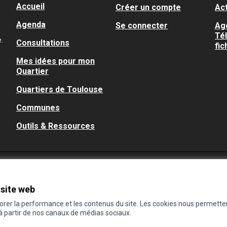
Accueil
Créer un compte
Act
Agenda
Se connecter
Ag
Té
.
Consultations
fic
Mes idées pour mon
Quartier
Quartiers de Toulouse
Communes
Outils & Ressources
 site web
iorer la performance et les contenus du site. Les cookies nous permette
 à partir de nos canaux de médias sociaux.