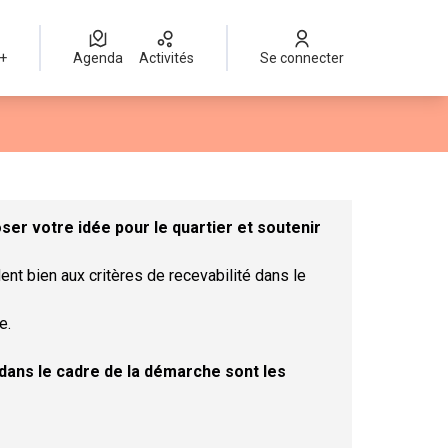
 +
Agenda
Activités
Se connecter
Leaflet
|
©
OpenStreetMap
contributors
mme des points de carte. L'élément peut être utilisé avec un lect
er votre idée pour le quartier et soutenir
ent bien aux critères de recevabilité dans le
e.
t dans le cadre de la démarche sont les