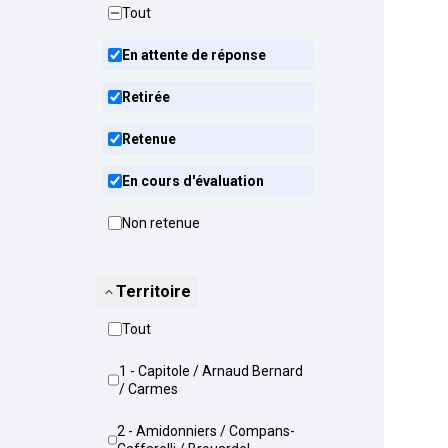
Tout
En attente de réponse
Retirée
Retenue
En cours d'évaluation
Non retenue
Territoire
Tout
1 - Capitole / Arnaud Bernard
/ Carmes
2 - Amidonniers / Compans-