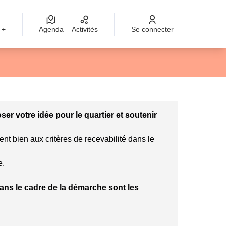
 +
Agenda
Activités
Se connecter
Leaflet
|
©
OpenStreetMap
contributors
mme des points de carte. L'élément peut être utilisé avec un lec
r votre idée pour le quartier et soutenir
ent bien aux critères de recevabilité dans le
e.
 dans le cadre de la démarche sont les