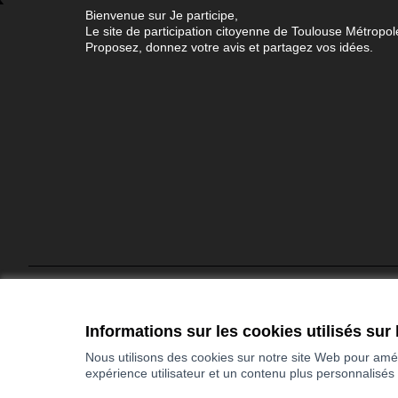
Bienvenue sur Je participe,
Le site de participation citoyenne de Toulouse Métropol
Proposez, donnez votre avis et partagez vos idées.
Conditions d'utilisation
Paramètres des cookies
Informations sur les cookies utilisés sur 
Nous utilisons des cookies sur notre site Web pour amél
expérience utilisateur et un contenu plus personnalisés
(Lien externe)
Site réalisé grâce au
logiciel libre Decidim
.