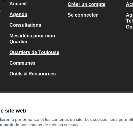
Accueil
Créer un compte
Act
e.
Agenda
Se connecter
Ag
Tél
Consultations
Op
Mes idées pour mon
Quartier
Quartiers de Toulouse
Communes
Outils & Ressources
le site web
iorer la performance et les contenus du site. Les cookies nous permett
 à partir de nos canaux de médias sociaux.