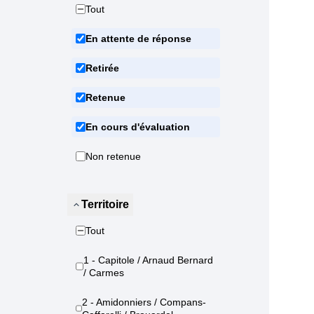
Tout
En attente de réponse
Retirée
Retenue
En cours d'évaluation
Non retenue
Territoire
Tout
1 - Capitole / Arnaud Bernard
/ Carmes
2 - Amidonniers / Compans-