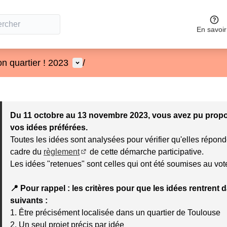
En savoir
Menu utilisateur
n quartier ! 2023
/
 la carte
 suivant est une carte qui présente les éléments de cette page co
Du 11 octobre au 13 novembre 2023, vous avez pu propose
vos idées préférées.
Toutes les idées sont analysées pour vérifier qu'elles répond
cadre du
règlement
de cette démarche participative.
(Lien externe)
Les idées "retenues" sont celles qui ont été soumises au vot
📍 Pour rappel : les critères pour que les idées rentrent
suivants :
1. Être précisément localisée dans un quartier de Toulouse
2. Un seul projet précis par idée