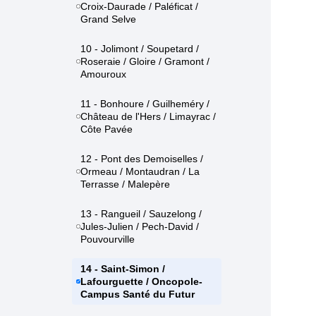
Croix-Daurade / Paléficat /
Grand Selve
10 - Jolimont / Soupetard /
Roseraie / Gloire / Gramont /
Amouroux
11 - Bonhoure / Guilheméry /
Château de l'Hers / Limayrac /
Côte Pavée
12 - Pont des Demoiselles /
Ormeau / Montaudran / La
Terrasse / Malepère
13 - Rangueil / Sauzelong /
Jules-Julien / Pech-David /
Pouvourville
14 - Saint-Simon /
Lafourguette / Oncopole-
Campus Santé du Futur