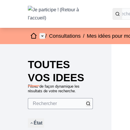
Accueil
Menu principal
/
Consultations
/
Mes idées pour mo
Passer
L'élément
+
−
TOUTES
VOS IDEES
Filtrez de façon dynamique les
résultats de votre recherche.
État