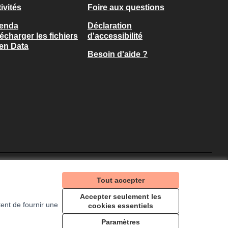
ivités
Foire aux questions
enda
Déclaration
écharger les fichiers
d'accessibilité
en Data
Besoin d'aide ?
Je participe ! sur X
Je participe ! sur Facebo
Je participe ! sur I
Tout accepter
(Lien externe)
(Lien externe)
(Lien externe)
Accepter seulement les
ent de fournir une
cookies essentiels
Licence Creative Com
(Lien externe)
Paramètres