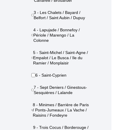
Caffarelli / Brouardel
3 - Les Chalets / Bayard /
Belfort / Saint Aubin / Dupuy
4 - Lapujade / Bonnefoy /
Périole / Marengo / La
Colonne
5 - Saint-Michel / Saint-Agne /
Empalot / Le Busca / Ile du
Ramier / Monplaisir
6 - Saint-Cyprien
7 - Sept Deniers / Ginestous-
Sesquières / Lalande
8 - Minimes / Barrière de Paris
/ Ponts-Jumeaux / La Vache /
Raisins / Fondeyre
9 - Trois Cocus / Borderouge /