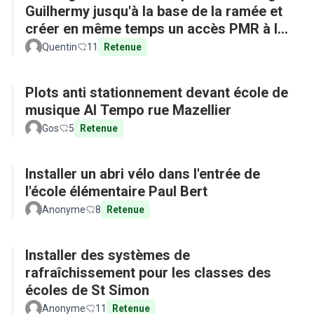
Guilhermy jusqu'à la base de la ramée et
créer en même temps un accès PMR à la
base depuis l'arrêt de bus
Quentin
11
Retenue
Plots anti stationnement devant école de
musique Al Tempo rue Mazellier
Gos
5
Retenue
Installer un abri vélo dans l'entrée de
l'école élémentaire Paul Bert
Anonyme
8
Retenue
Installer des systèmes de
rafraîchissement pour les classes des
écoles de St Simon
Anonyme
11
Retenue