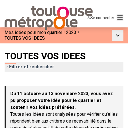
Menu
Se connecter
Mes idées pour mon quartier ! 2023
/
Menu p
TOUTES VOS IDEES
TOUTES VOS IDEES
Filtrer et rechercher
Passer la carte
Leaflet
|
©
OpenStreetMap
contributors
L'élément suivant est une carte qui présente les éléments de c
+
Du 11 octobre au 13 novembre 2023, vous avez
−
pu proposer votre idée pour le quartier et
soutenir vos idées préférées.
Toutes les idées sont analysées pour vérifier qu'elles
répondent bien aux critères de recevabilité dans le
cadre du
règlement
de cette démarche participative.