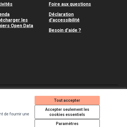
ivités
Foire aux questions
enda
Déclaration
lécharger les
d'accessibilité
hiers Open Data
Besoin d'aide ?
Je participe ! sur X
Je participe ! sur Faceboo
Je participe ! sur In
Tout accepter
(Lien externe)
(Lien externe)
(Lien externe)
Accepter seulement les
nt de fournir une
cookies essentiels
Licence Creative Comm
(Lien externe)
Paramètres