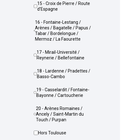
15 - Croix de Pierre / Route
d'Espagne
16 - Fontaine-Lestang /
Arènes / Bagatelle / Papus /
Tabar / Bordelongue /
Mermoz / La Faourette
17 - Mirail-Université /
Reynerie / Bellefontaine
18 - Lardenne / Pradettes /
Basso-Cambo
19 - Casselardit / Fontaine-
Bayonne / Cartoucherie
20 - Arènes Romaines /
Ancely / Saint-Martin du
Touch / Purpan
Hors Toulouse