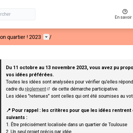
En savoir
Menu utilisateur
n quartier ! 2023
/
 la carte
 suivant est une carte qui présente les éléments de cette page co
Du 11 octobre au 13 novembre 2023, vous avez pu propos
vos idées préférées.
Toutes les idées sont analysées pour vérifier qu'elles répond
cadre du
règlement
de cette démarche participative.
(Lien externe)
Les idées "retenues" sont celles qui ont été soumises au vot
📍 Pour rappel : les critères pour que les idées rentren
suivants :
1. Être précisément localisée dans un quartier de Toulouse
2. Un seul projet précis par idée