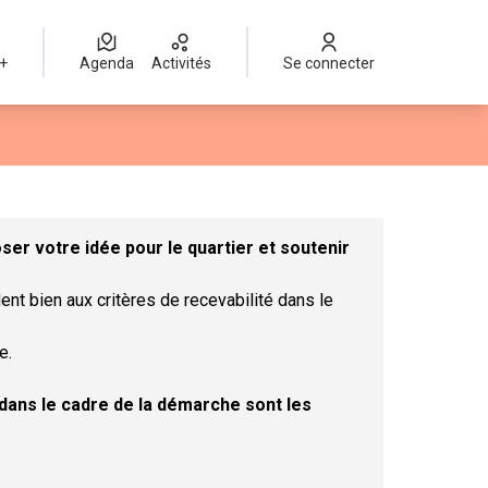
 +
Agenda
Activités
Se connecter
Leaflet
|
©
OpenStreetMap
contributors
mme des points de carte. L'élément peut être utilisé avec un lect
er votre idée pour le quartier et soutenir
ent bien aux critères de recevabilité dans le
e.
t dans le cadre de la démarche sont les