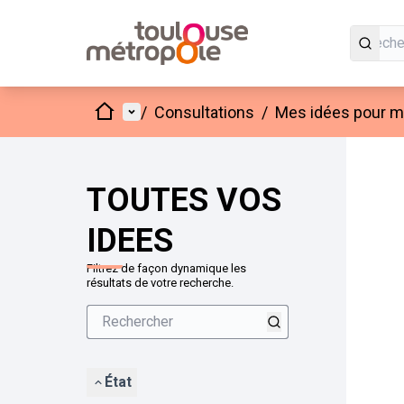
Accueil
Menu principal
/
Consultations
/
Mes idées pour mo
Passer
L'élément
+
−
TOUTES VOS
IDEES
Filtrez de façon dynamique les
résultats de votre recherche.
État