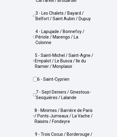
Caffarelli / Brouardel
3 - Les Chalets / Bayard /
Belfort / Saint Aubin / Dupuy
4 - Lapujade / Bonnefoy /
Périole / Marengo / La
Colonne
5 - Saint-Michel / Saint-Agne /
Empalot / Le Busca / Ile du
Ramier / Monplaisir
6 - Saint-Cyprien
7 - Sept Deniers / Ginestous-
Sesquières / Lalande
8 - Minimes / Barrière de Paris
/ Ponts-Jumeaux / La Vache /
Raisins / Fondeyre
9 - Trois Cocus / Borderouge /