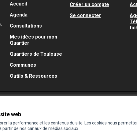
Accueil
Créer un compte
Act
Agenda
Se connecter
Ag
Té
.
Consultations
fic
Mes idées pour mon
Quartier
Quartiers de Toulouse
Communes
Outils & Ressources
 site web
iorer la performance et les contenus du site. Les cookies nous permette
 à partir de nos canaux de médias sociaux.