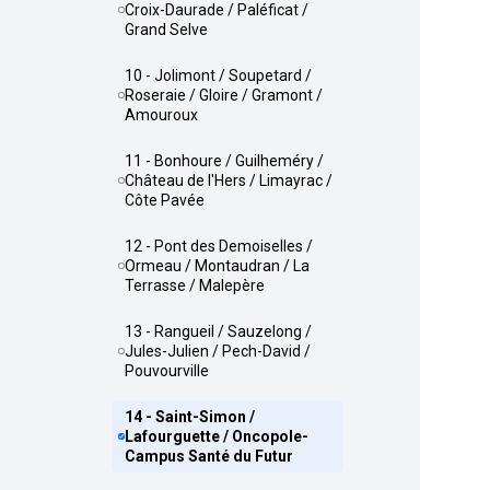
Croix-Daurade / Paléficat /
Grand Selve
10 - Jolimont / Soupetard /
Roseraie / Gloire / Gramont /
Amouroux
11 - Bonhoure / Guilheméry /
Château de l'Hers / Limayrac /
Côte Pavée
12 - Pont des Demoiselles /
Ormeau / Montaudran / La
Terrasse / Malepère
13 - Rangueil / Sauzelong /
Jules-Julien / Pech-David /
Pouvourville
14 - Saint-Simon /
Lafourguette / Oncopole-
Campus Santé du Futur