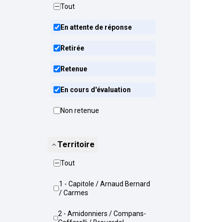
Tout
En attente de réponse
Retirée
Retenue
En cours d'évaluation
Non retenue
Territoire
Tout
1 - Capitole / Arnaud Bernard
/ Carmes
2 - Amidonniers / Compans-